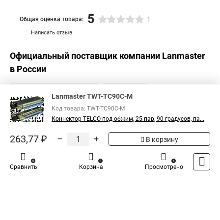
5
Общая оценка товара:
1
Написать отзыв
Официальный поставщик компании
Lanmaster
в России
Lanmaster TWT-TC90C-M
Код товара: TWT-TC90C-M
Коннектор TELCO под обжим, 25 пар, 90 градусов, па...
263,77 ₽
–
+
В корзину
0
0
1
Сравнить
Корзина
Просмотрено
Каталог
Оплата
Доставка
Контакты
Войти