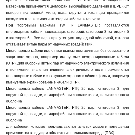
приятель сравнительно приятеля . В качестве изоляционного
материала применяется целлофан высочайшего давления (HDPE). От
поперечника медной жилы, шага скрутки и изоляции проводников
находится в зависимости категория кабеля витая чета .
Под торговыми марками TWT и LANMASTER поставляются
многопарные кабели надлежащих категорий: категории 3, категории 5
и категории 5e. Все пары присутствуют под одной оболочкой, которая
отстаивает витые пары от наружных воздействий.
Многопарные кабели имеют все шансы поставляться без совместного
защитного экрана, например именуемые неэкранированные кабели
(UTP). Для обороны витых пар от наружного электрического излучения
и понижения значения влияния электрического поля применяются
многопарные кабели с совокупным экраном в облике фольги, например
именуемые экранированные кабели (FTP).
Многопарный кабель LANMASTER, FTP, 25 пар, категории 3, для
наружной прокладки, с гидрофобным заполнителем, полиэтиленовая
оболочка
Многопарный кабель LANMASTER, FTP, 25 пар, категории 3, для
наружной прокладки, с гидрофобным заполнителем, полиэтиленовая
оболочка
Для кабелей, которые прокладываются изнутри домов и помещений
применяется в ведущем оболочка из поливинилхлорида (ПВХ).