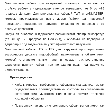
Многопарные кабели для внутренней прокладки рассчитаны на
стойкую работу в надлежащем спектре температур: от 0 до +75
градусов Цельсия. Для многопарных кабелей TWT и LANMASTER,
которые прокладываются извне домов (кабели для наружной
прокладки), применяется наружная оболочка из целлофана со
особыми добавками.
Наружная оболочка выдерживает размашистый спектр температур
(от -40 до +75 градусов по Цельсия), и оболочка не подвержена
деградации под воздействием ультрафиолетового излучения.
Многопарный кабель UTP и FTP для наружной прокладки имеет
возможность держать гидрофобный наполнитель в облике геля,
который отстаивает витые пары и мешает распространению
влажности изнутри кабеля при попадании воды под наружную
оболочку кабеля.
Преимущества
Кабель отвечает требованиям кабельных стандартов, так как
осуществляется производственный контроль за соблюдением
цветности жил, диаметра жил и шага скрутки, толщины
изоляций и оболочки
Повив витых пар внутри многопарного кабеля выполняется, как