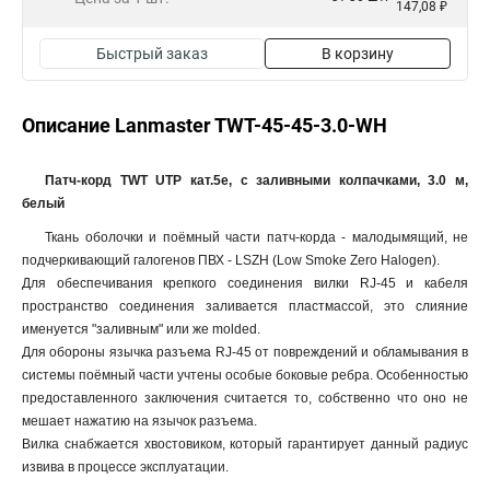
147,08 ₽
Быстрый заказ
В корзину
Описание Lanmaster TWT-45-45-3.0-WH
Патч-корд TWT UTP кат.5e, с заливными колпачками, 3.0 м,
белый
Ткань оболочки и поёмный части патч-корда - малодымящий, не
подчеркивающий галогенов ПВХ - LSZH (Low Smoke Zero Halogen).
Для обеспечивания крепкого соединения вилки RJ-45 и кабеля
пространство соединения заливается пластмассой, это слияние
именуется "заливным" или же molded.
Для обороны язычка разъема RJ-45 от повреждений и обламывания в
системы поёмный части учтены особые боковые ребра. Особенностью
предоставленного заключения считается то, собственно что оно не
мешает нажатию на язычок разъема.
Вилка снабжается хвостовиком, который гарантирует данный радиус
извива в процессе эксплуатации.