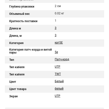
2 см
Глубина упаковки
0.02 кг
Объемный вес
1
Кратность поставки
3
Длина м
3
Длина, м
кат5Е
Категория
Категория патч-корда и витой
5e
пары
Патч-корд
Тип
UTP
Тип кабеля
TWT
Тип кабеля
Белый
Цвет
белый
Цвет товара
UTP
Экран