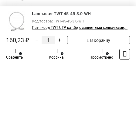
Показать больше
Lanmaster TWT-45-45-3.0-WH
Код товара: TWT-45-45-3.0-WH
Патч-корд TWT UTP кат.5e, с заливными колпачками,...
5
Общая оценка товара:
1
160,23 ₽
–
+
В корзину
Написать отзыв
Официальный поставщик компании
Lanmaster
0
0
1
Сравнить
Корзина
Просмотрено
в России
Каталог
Оплата
Доставка
Контакты
Войти