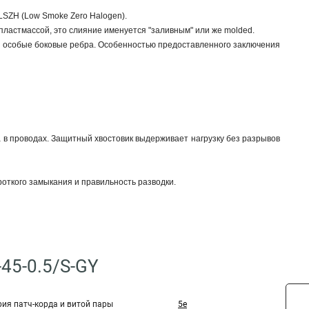
LSZH (Low Smoke Zero Halogen).
пластмассой, это слияние именуется "заливным" или же molded.
ы особые боковые ребра. Особенностью предоставленного заключения
.
 в проводах. Защитный хвостовик выдерживает нагрузку без разрывов
роткого замыкания и правильность разводки.
45-0.5/S-GY
рия патч-корда и витой пары
5e