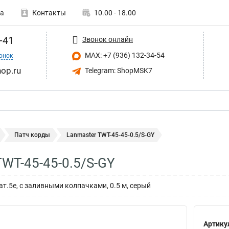
а
Контакты
10.00 - 18.00
-41
Звонок онлайн
MAX: +7 (936) 132-34-54
онок
op.ru
Telegram: ShopMSK7
Патч корды
Lanmaster TWT-45-45-0.5/S-GY
TWT-45-45-0.5/S-GY
т.5e, с заливными колпачками, 0.5 м, серый
Артику