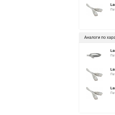
La
Пат
Аналоги по хар
La
Пат
La
Пат
La
Пат