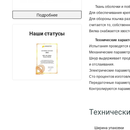
Ткань оболочки и по
Для обеспечивания креп
Подробнее
Для обороны язычка ра
считается то, собствен
Вилка снабжается хвост
Наши статусы
Технические характ
Испытания проводятся в
Механические параметр
Шнур выдерживает продо
и отслаивания.
Электрические парамет
Сто процентов изготовл
Передаточные парамет
Контролируются параме
Технически
Ширина упаковки