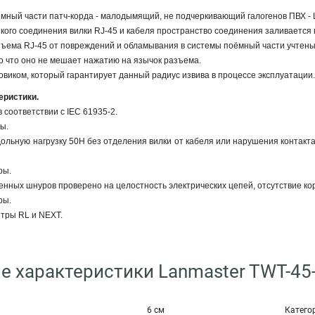
ёмный части патч-корда - малодымящий, не подчеркивающий галогенов ПВХ - 
кого соединения вилки RJ-45 и кабеля пространство соединения заливается 
зъема RJ-45 от повреждений и обламывания в системы поёмный части учтен
но что оно не мешает нажатию на язычок разъема.
овиком, который гарантирует данный радиус извива в процессе эксплуатации
еристики.
 соответствии с IEC 61935-2.
ы.
льную нагрузку 50Н без отделения вилки от кабеля или нарушения контакта
ры.
енных шнуров проверено на целостность электрических цепей, отсутствие ко
ры.
тры RL и NEXT.
е характеристики Lanmaster TWT-45-
6 см
Катего