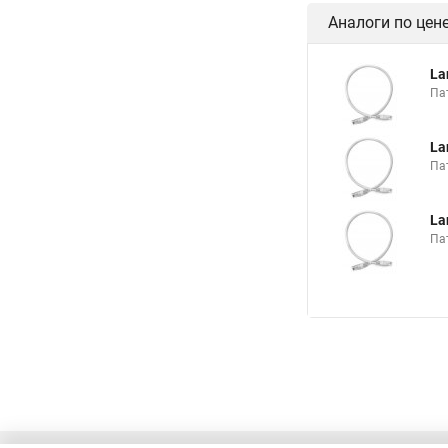
Аналоги по цен
La
Па
La
Па
La
Па