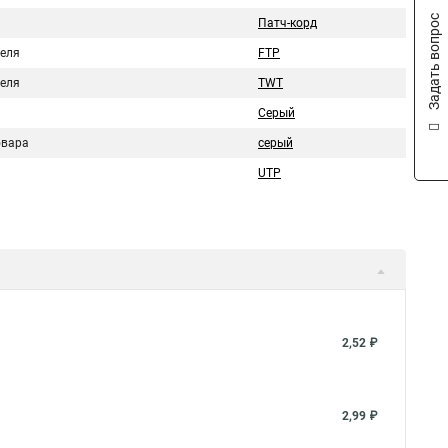
Задать вопрос
Патч-корд
беля
FTP
беля
TWT
Серый
овара
серый
UTP
2,52 ₽
2,99 ₽