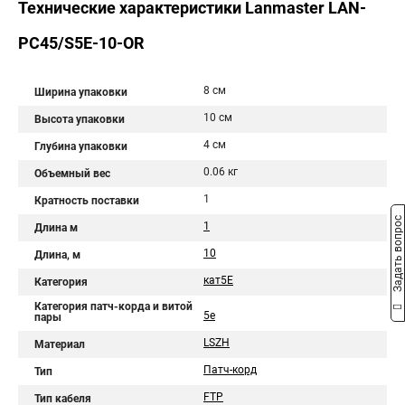
Технические характеристики Lanmaster LAN-
PC45/S5E-10-OR
8 см
Ширина упаковки
10 см
Высота упаковки
4 см
Глубина упаковки
0.06 кг
Объемный вес
1
Кратность поставки
Задать вопрос
1
Длина м
10
Длина, м
кат5Е
Категория
Категория патч-корда и витой
5e
пары
LSZH
Материал
Патч-корд
Тип
FTP
Тип кабеля