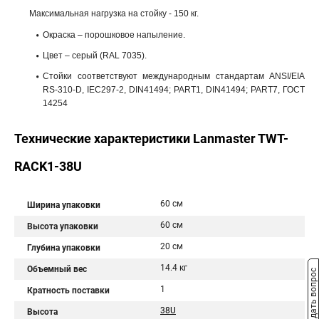
Максимальная нагрузка на стойку - 150 кг.
Окраска – порошковое напыление.
Цвет – серый (RAL 7035).
Стойки соответствуют международным стандартам ANSI/EIA
RS-310-D, IEC297-2, DIN41494; PART1, DIN41494; PART7, ГОСТ
14254
Технические характеристики Lanmaster TWT-
RACK1-38U
60 см
Ширина упаковки
60 см
Высота упаковки
20 см
Глубина упаковки
14.4 кг
Объемный вес
Задать вопрос
1
Кратность поставки
38U
Высота