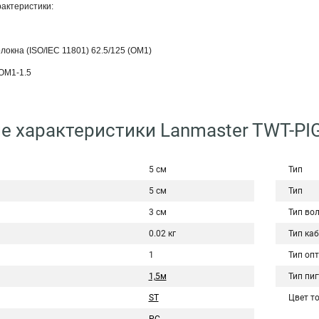
актеристики:
локна (ISO/IEC 11801) 62.5/125 (OM1)
OM1-1.5
е характеристики Lanmaster TWT-PI
5 см
Тип
5 см
Тип
3 см
Тип во
0.02 кг
Тип ка
1
Тип оп
1,5м
Тип пи
ST
Цвет т