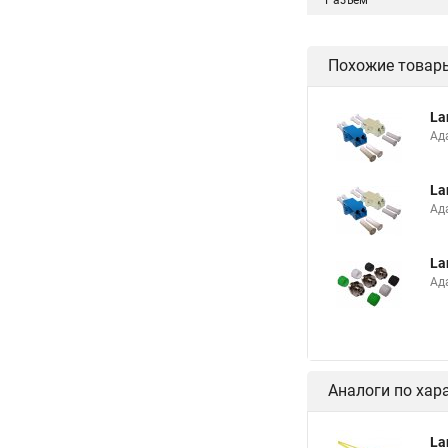
Разъем
Похожие товар
La
Ад
La
Ад
La
Ад
Аналоги по хар
La