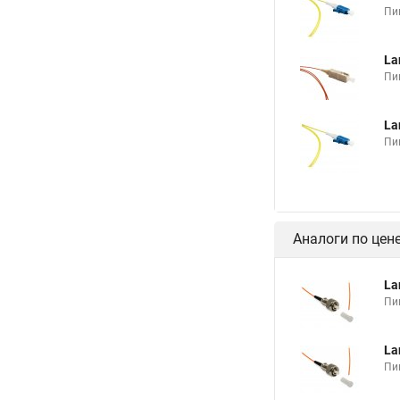
Пи
La
Пи
La
Пи
Аналоги по цен
La
Пи
La
Пи