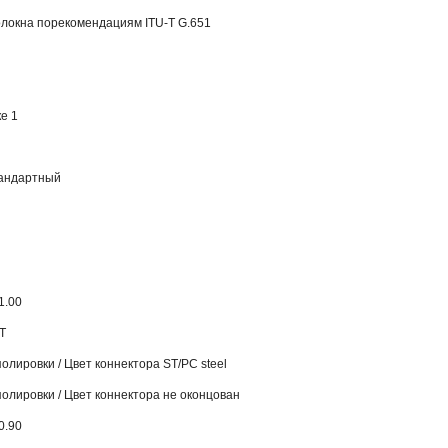
олокна порекомендациям ITU-T G.651
е 1
тандартный
1.00
T
полировки / Цвет коннектора ST/PC steel
полировки / Цвет коннектора не оконцован
0.90