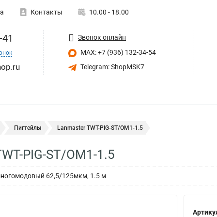
а
Контакты
10.00 - 18.00
-41
Звонок онлайн
MAX: +7 (936) 132-34-54
онок
op.ru
Telegram: ShopMSK7
Пигтейлы
Lanmaster TWT-PIG-ST/OM1-1.5
TWT-PIG-ST/OM1-1.5
 многомодовый 62,5/125мкм, 1.5 м
Артику