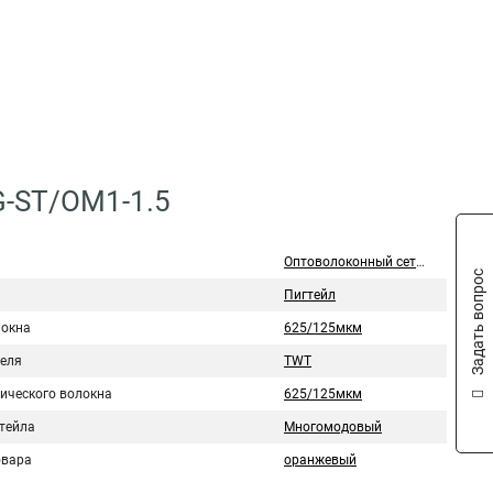
G-ST/OM1-1.5
Оптоволоконный сетевой кабель
Задать вопрос
Пигтейл
локна
625/125мкм
беля
TWT
тического волокна
625/125мкм
гтейла
Многомодовый
овара
оранжевый