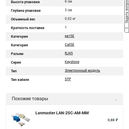
Задать вопрос
6 см
Высота упаковки
3 см
Глубина упаковки
0.02 кг
Объемный вес
1
Кратность поставки
кат5E
Категория
Cat5E
Категория
RJ45
Разъем
Keystone
Серия
Электронный модуль
Тип
STP
Тип кабеля
Похожие товары
Lanmaster LAN-2SC-AM-MM
0,88 ₽