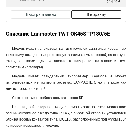
214,46 ₽
Быстрый заказ
В корзину
Описание Lanmaster TWT-OK45STP180/5E
Модуль может использоваться для комплектации экранированных
телекоммуникационных розеток, устанавливаемых в короб, на стену, в
стену, а также для установки в наборные патч-панели (см.
совместимые товары).
Модуль имеет стандартный типоразмер Keystone и может
использоваться не только в розетках LANMASTER, но и в розетках
других производителей.
Соответствует требованиям категории 5Е.
На лицевой стороне модуля смонтировано экранированное
восьмиконтактное гнездо типа RJ-45, с обратной стороны установлен
блок на восемь контактов типа IDC110, расположенных под углом 180°
к лицевой поверхности модуля.