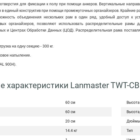
отверстия для фиксации к полу при помощи анкеров. Вертикальные направ
я в единый конструктив при помощи промежуточных органайзеров. Крайние 
можность объединения нескольких рам в один ряд, удобный доступ к ус
вых органайзеров, позволяют использовать распределительные рамы д
ных и Центрах Обработки Данных (ЦОД). Распределительная рама поставляе
узка на одну секцию - 300 кг.
ковое напыление.
AL 9004).
е характеристики Lanmaster TWT-CB
60 см
Высота
60 см
Высота
20 см
Дюйм
14.4 кг
Тип