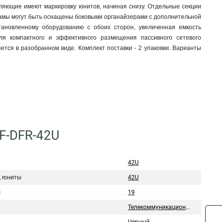
ляющие имеют маркировку юнитов, начиная снизу. Отдельные секции
рамы могут быть оснащены боковыми органайзерами с дополнительной
тановленному оборудованию с обоих сторон, увеличенная емкость
ля компактного и эффективного размещения пассивного сетевого
тся в разобранном виде. Комплект поставки - 2 упаковки. Варианты
F-DFR-42U
42U
, юниты
42U
ы
19
Телекоммуникационный шкаф