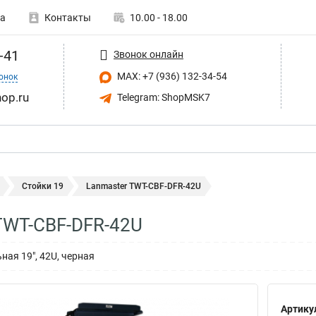
а
Контакты
10.00 - 18.00
-41
Звонок онлайн
MAX: +7 (936) 132-34-54
онок
op.ru
Telegram: ShopMSK7
Стойки 19
Lanmaster TWT-CBF-DFR-42U
TWT-CBF-DFR-42U
ная 19", 42U, черная
Артику