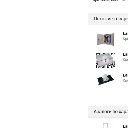
Кратность поставки
Похожие товар
La
Кр
La
Кр
La
Кр
Аналоги по хар
La