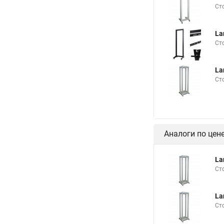
Ст
La
Ст
La
Ст
Аналоги по цен
La
Ст
La
Ст