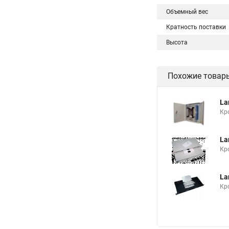
Объемный вес
Кратность поставки
Высота
Похожие товар
La
Кр
La
Кр
La
Кр