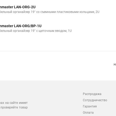
nmaster LAN-ORG-2U
бельный органайзер 19" со съемными пластиковыми кольцами, 2U
nmaster LAN-ORG/BP-1U
бельный органайзер 19" c щеточным вводом, 1U
Н
Распродажа
Сотрудничество
рах на сайте имеет
Гарантия
 проверяйте товар
Оплата