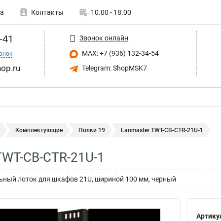
а
Контакты
10.00 - 18.00
-41
Звонок онлайн
MAX: +7 (936) 132-34-54
онок
op.ru
Telegram: ShopMSK7
Комплектующие
Полки 19
Lanmaster TWT-CB-CTR-21U-1
TWT-CB-CTR-21U-1
ьный лоток для шкафов 21U, шириной 100 мм, черный
Артику