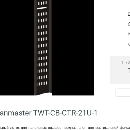
1 7
anmaster TWT-CB-CTR-21U-1
ьный лоток для напольных шкафов предназначен для вертикальной фиксац