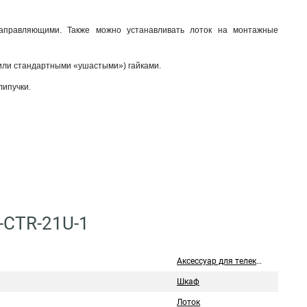
аправляющими. Также можно устанавливать лоток на монтажные
или стандартными «ушастыми») гайками.
липучки.
-CTR-21U-1
Аксессуар для телекоммуникационного шкафа
Шкаф
Лоток