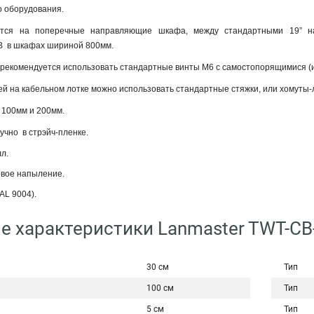
 оборудования.
ется на поперечные направляющие шкафа, между стандартными 19” н
B в шкафах шириной 800мм.
а рекомендуется использовать стандартные винты М6 с самостопорящимися (
й на кабельном лотке можно использовать стандартные стяжки, или хомуты-
 100мм и 200мм.
чно в стрэйч-пленке.
л.
овое напыление.
AL 9004).
е характеристики Lanmaster TWT-CB
30 см
Тип
100 см
Тип
5 см
Тип