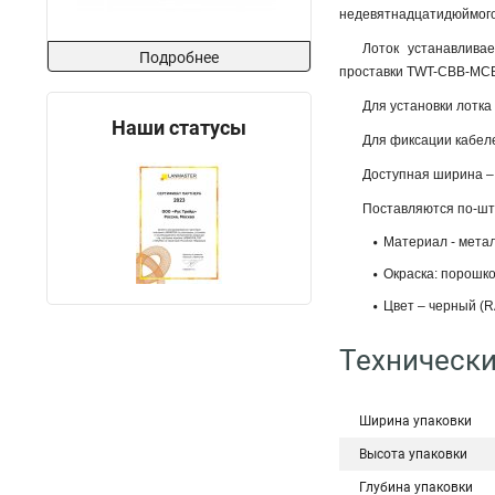
недевятнадцатидюймого
Лоток устанавлива
Подробнее
проставки TWT-CBB-MC
Для установки лотк
Наши статусы
Для фиксации кабеле
Доступная ширина –
Поставляются по-шту
Материал - метал
Окраска: порошк
Цвет – черный (R
Технически
Ширина упаковки
Высота упаковки
Глубина упаковки