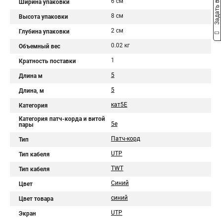
Задать вопрос
6 см
Ширина упаковки
8 см
Высота упаковки
2 см
Глубина упаковки
0.02 кг
Объемный вес
1
Кратность поставки
5
Длина м
5
Длина, м
кат5Е
Категория
Категория патч-корда и витой
5e
пары
Патч-корд
Тип
UTP
Тип кабеля
TWT
Тип кабеля
Синий
Цвет
синий
Цвет товара
UTP
Экран