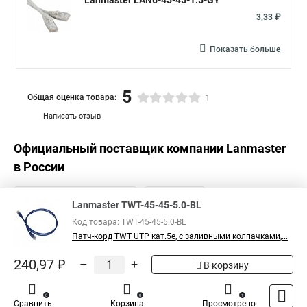
Lanmaster LAN6-45-45-1.5-GY
3,33 ₽
Показать больше
5
Общая оценка товара:
1
Написать отзыв
Официальный поставщик компании
Lanmaster
в России
Lanmaster TWT-45-45-5.0-BL
Код товара: TWT-45-45-5.0-BL
Патч-корд TWT UTP кат.5e, с заливными колпачками,...
240,97 ₽
–
+
В корзину
0
0
1
Сравнить
Корзина
Просмотрено