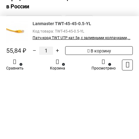
в России
Lanmaster TWT-45-45-0.5-YL
Код товара: TWT-45-45-0.5-YL
Патч-корд TWT UTP кат.5e, с заливными колпачками,...
55,84 ₽
–
+
В корзину
0
0
1
Сравнить
Корзина
Просмотрено
Каталог
Оплата
Доставка
Контакты
Войти