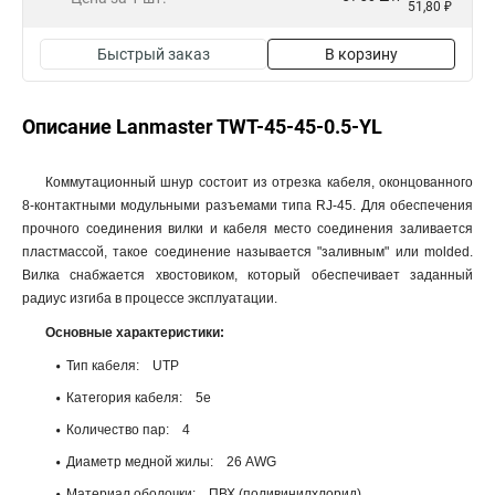
51,80 ₽
Быстрый заказ
В корзину
Описание Lanmaster TWT-45-45-0.5-YL
Коммутационный шнур состоит из отрезка кабеля, оконцованного
8-контактными модульными разъемами типа RJ-45. Для обеспечения
прочного соединения вилки и кабеля место соединения заливается
пластмассой, такое соединение называется "заливным" или molded.
Вилка снабжается хвостовиком, который обеспечивает заданный
радиус изгиба в процессе эксплуатации.
Основные характеристики:
Тип кабеля: UTP
Категория кабеля: 5e
Количество пар: 4
Диаметр медной жилы: 26 AWG
Материал оболочки: ПВХ (поливинилхлорид)