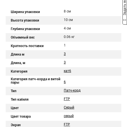
Задать вопрос
8 см
Ширина упаковки
10 см
Высота упаковки
4 см
Глубина упаковки
0.06 кг
Объемный вес
1
Кратность поставки
3
Длина м
3
Длина, м
кат6
Категория
Категория патч-корда и витой
6
пары
Патч-корд
Тип
FTP
Тип кабеля
Серый
Цвет
серый
Цвет товара
FTP
Экран