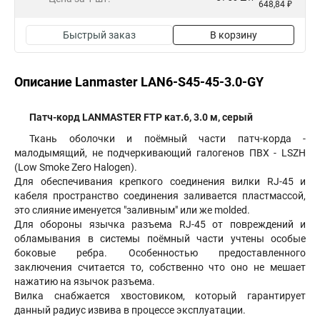
648,84 ₽
Быстрый заказ
В корзину
Описание Lanmaster LAN6-S45-45-3.0-GY
Патч-корд LANMASTER FTP кат.6, 3.0 м, серый
Ткань оболочки и поёмный части патч-корда -
малодымящий, не подчеркивающий галогенов ПВХ - LSZH
(Low Smoke Zero Halogen).
Для обеспечивания крепкого соединения вилки RJ-45 и
кабеля пространство соединения заливается пластмассой,
это слияние именуется "заливным" или же molded.
Для обороны язычка разъема RJ-45 от повреждений и
обламывания в системы поёмный части учтены особые
боковые ребра. Особенностью предоставленного
заключения считается то, собственно что оно не мешает
нажатию на язычок разъема.
Вилка снабжается хвостовиком, который гарантирует
данный радиус извива в процессе эксплуатации.