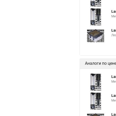
La
Ми
La
Лю
Аналоги по цен
La
Ми
La
Ми
La