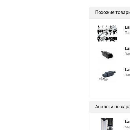
Похожие товар
La
Па
La
Вил
La
Вил
Аналоги по хар
La
Ми