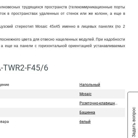
олновесных трудящихся пространств (телекоммуникационные порты
ток в пространствах удаленных от стенок или же колонн, а еще в
зский стереотип Mosaic 45x45 именно в лицевых панелях (по 2
оснежного цвета для отвесно нацеленных модулей. При надобности
 а еще на панели с горизонтальной ориентацией устанавливаемых
A-TWR2-F45/6
ение
Напольный
Mosaic
Розеточно-клавишный блок
Задать вопрос
Башенка
овара
белый