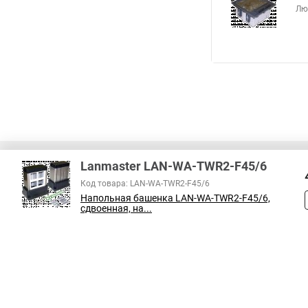
Лю
Lanmaster LAN-WA-TWR2-F45/6
Код товара: LAN-WA-TWR2-F45/6
Напольная башенка LAN-WA-TWR2-F45/6,
В соответствии с пунктом 2 статьи 437 ГК РФ, вся информация о това
сдвоенная, на...
справочный характер и не является публичной офертой. При покупке
на наличие интересующих вас функций и характеристик.
Принимаем к оплате: