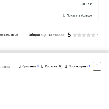
58,37 ₽
Показать больше
5
Общая оценка товара:
аписать отзыв
1
+7 (495) 432-41-41
Контакты
0
1
Сравнить
Корзина
0
Просмотрено
ь заказ
MAX: +7 (936) 132-34-54
ShopMSK7
(Круглосуточно)
info@lanmaster-shop.ru
Форма обратной связи