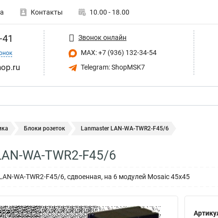
а
Контакты
10.00 - 18.00
-41
Звонок онлайн
MAX: +7 (936) 132-34-54
онок
op.ru
Telegram: ShopMSK7
ика
Блоки розеток
Lanmaster LAN-WA-TWR2-F45/6
LAN-WA-TWR2-F45/6
AN-WA-TWR2-F45/6, сдвоенная, на 6 модулей Mosaic 45x45
Артику