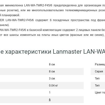
ная миниколонна LAN-WA-TWR2-F45/6 предопределена для организации п
ные розетки), или же многопользовательских телекоммуникационных розе
й планировкой.
R LAN-WA-TWR2-F45/6 содержит 6 посадочных пространства под францу
анели).
-WA-TWR2-F45/6 в базисной комплектации содержит 2 лицевых панели бел
т все шансы изменяться на платы иных цветов (красные или же синие),
е характеристики Lanmaster LAN-W
8 см
Размещ
8 см
Серия
3 см
Тип
0.04 кг
Тип
1
Цвет т
6