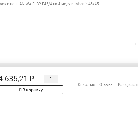
чок в пол LAN-WA-FLBP-F45/4 на 4 модуля Mosaic 45x45
Н
4 635,21 ₽
–
+
Распродажа
Описание
Отзывы
Как сделат
Сотрудничество
рах на сайте имеет
В корзину
Гарантия
 проверяйте товар
Оплата
Доставка