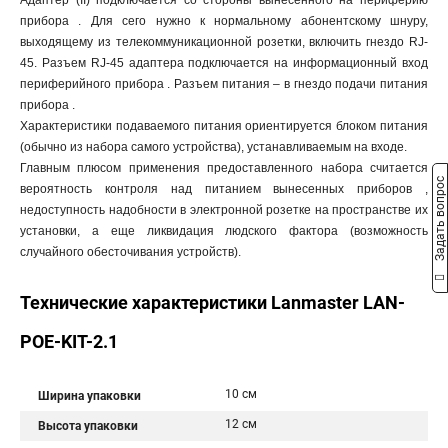
Адаптер (II) подключается со стороны вынесенного на периферию
прибора . Для сего нужно к нормальному абонентскому шнуру,
выходящему из телекоммуникационной розетки, включить гнездо RJ-
45. Разъем RJ-45 адаптера подключается на информационный вход
периферийного прибора . Разъем питания – в гнездо подачи питания
прибора .
Характеристики подаваемого питания ориентируется блоком питания
(обычно из набора самого устройства), устанавливаемым на входе.
Главным плюсом применения предоставленного набора считается
Задать вопрос
вероятность контроля над питанием вынесенных приборов ,
недоступность надобности в электронной розетке на пространстве их
установки, а еще ликвидация людского фактора (возможность
случайного обесточивания устройств).
Технические характеристики Lanmaster LAN-
POE-KIT-2.1
10 см
Ширина упаковки
12 см
Высота упаковки