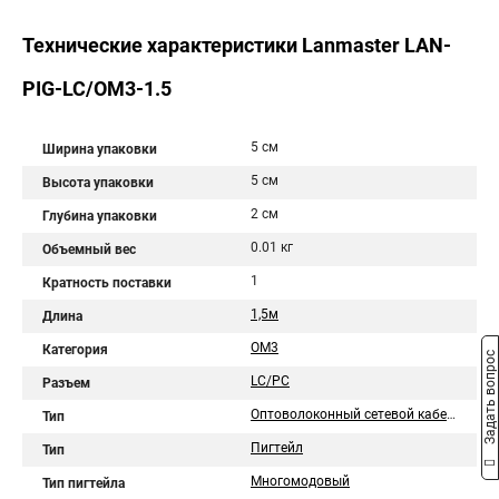
Технические характеристики Lanmaster LAN-
PIG-LC/OM3-1.5
5 см
Ширина упаковки
5 см
Высота упаковки
2 см
Глубина упаковки
0.01 кг
Объемный вес
1
Кратность поставки
1,5м
Длина
OM3
Категория
Задать вопрос
LC/PC
Разъем
Оптоволоконный сетевой кабель
Тип
Пигтейл
Тип
Многомодовый
Тип пигтейла