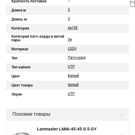
1
Кратность поставки
3
Длина м
3
Длина, м
кат5Е
Категория
Категория патч-корда и витой
5e
пары
LSZH
Материал
Патч-корд
Тип
UTP
Тип кабеля
Белый
Цвет
белый
Цвет товара
UTP
Экран
Похожие товары
Lanmaster LAN6-45-45-0.5-GY