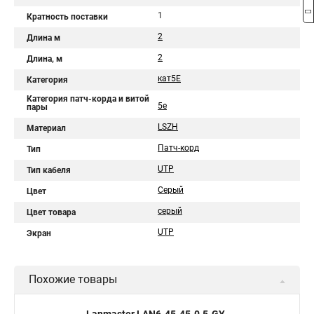
1
Кратность поставки
2
Длина м
2
Длина, м
кат5Е
Категория
Категория патч-корда и витой
5e
пары
LSZH
Материал
Патч-корд
Тип
UTP
Тип кабеля
Серый
Цвет
серый
Цвет товара
UTP
Экран
Похожие товары