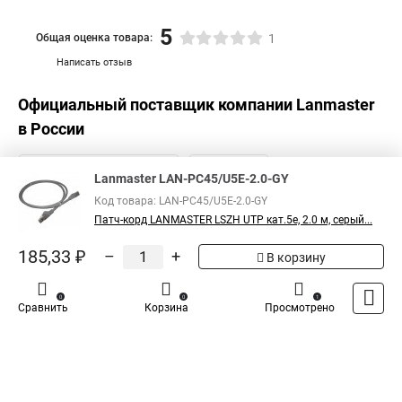
5
Общая оценка товара:
1
Написать отзыв
Официальный поставщик компании
Lanmaster
в России
Lanmaster LAN-PC45/U5E-2.0-GY
Код товара: LAN-PC45/U5E-2.0-GY
Патч-корд LANMASTER LSZH UTP кат.5e, 2.0 м, серый...
185,33 ₽
–
+
В корзину
0
0
1
Сравнить
Корзина
Просмотрено
Каталог
Оплата
Доставка
Контакты
Войти