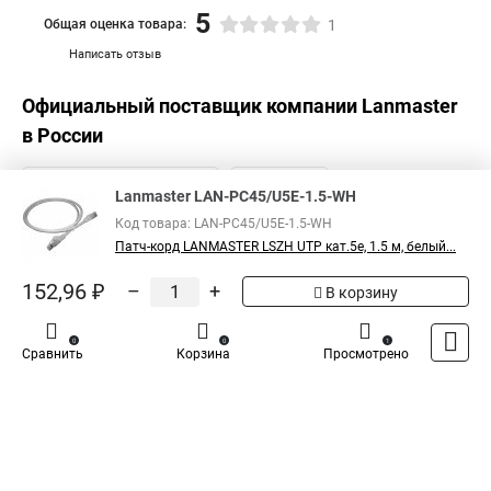
5
Общая оценка товара:
1
Написать отзыв
Официальный поставщик компании
Lanmaster
в России
Lanmaster LAN-PC45/U5E-1.5-WH
Код товара: LAN-PC45/U5E-1.5-WH
Патч-корд LANMASTER LSZH UTP кат.5e, 1.5 м, белый...
152,96 ₽
–
+
В корзину
0
0
1
Сравнить
Корзина
Просмотрено
Каталог
Оплата
Доставка
Контакты
Войти