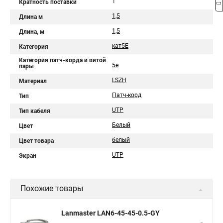
1
Кратность поставки
1,5
Длина м
1,5
Длина, м
кат5Е
Категория
Категория патч-корда и витой
5e
пары
LSZH
Материал
Патч-корд
Тип
UTP
Тип кабеля
Белый
Цвет
белый
Цвет товара
UTP
Экран
Похожие товары
Lanmaster LAN6-45-45-0.5-GY