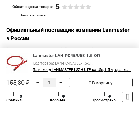
5
Общая оценка товара:
1
Написать отзыв
Официальный поставщик компании
Lanmaster
в России
Lanmaster LAN-PC45/U5E-1.5-OR
Код товара: LAN-PC45/U5E-1.5-OR
Патч-корд LANMASTER LSZH UTP кат.5e, 1.5 м, оранже...
155,30 ₽
–
+
В корзину
0
0
1
Сравнить
Корзина
Просмотрено
Каталог
Оплата
Доставка
Контакты
Войти