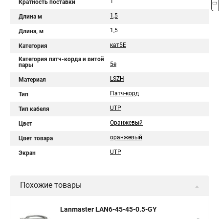
1
Кратность поставки
1,5
Длина м
1,5
Длина, м
кат5Е
Категория
Категория патч-корда и витой
5e
пары
LSZH
Материал
Патч-корд
Тип
UTP
Тип кабеля
Оранжевый
Цвет
оранжевый
Цвет товара
UTP
Экран
Похожие товары
Lanmaster LAN6-45-45-0.5-GY