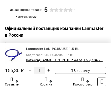
5
Общая оценка товара:
1
Написать отзыв
Официальный поставщик компании
Lanmaster
в России
Lanmaster LAN-PC45/U5E-1.5-BL
Код товара: LAN-PC45/U5E-1.5-BL
Патч-корд LANMASTER LSZH UTP кат.5e, 1.5 м, синий...
155,30 ₽
–
+
В корзину
0
0
1
Сравнить
Корзина
Просмотрено
Каталог
Оплата
Доставка
Контакты
Войти