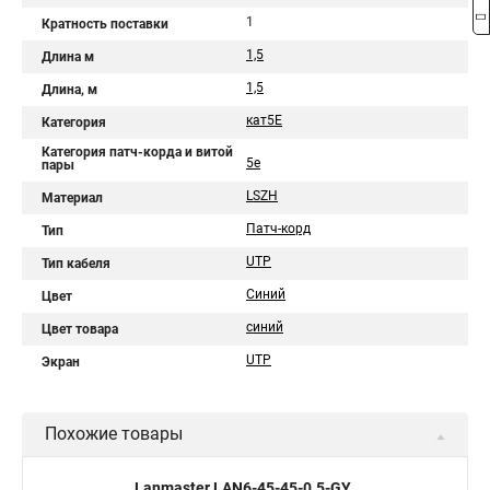
1
Кратность поставки
1,5
Длина м
1,5
Длина, м
кат5Е
Категория
Категория патч-корда и витой
5e
пары
LSZH
Материал
Патч-корд
Тип
UTP
Тип кабеля
Синий
Цвет
синий
Цвет товара
UTP
Экран
Похожие товары
Lanmaster LAN6-45-45-0.5-GY