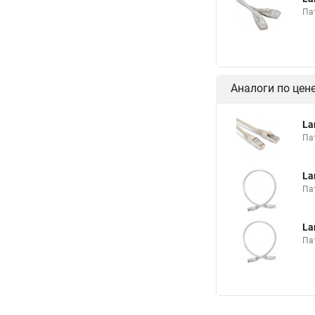
Пат
Аналоги по цен
La
Па
La
Па
La
Па