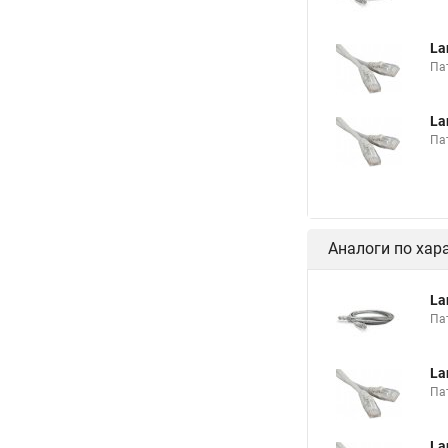
La
Пат
La
Пат
Аналоги по хар
La
Пат
La
Пат
La