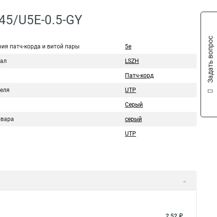
45/U5E-0.5-GY
Задать вопрос
рия патч-корда и витой пары
5e
ал
LSZH
Патч-корд
беля
UTP
Серый
овара
серый
UTP
2,52 ₽