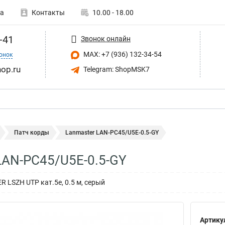
а
Контакты
10.00 - 18.00
-41
Звонок онлайн
MAX: +7 (936) 132-34-54
онок
op.ru
Telegram: ShopMSK7
Патч корды
Lanmaster LAN-PC45/U5E-0.5-GY
LAN-PC45/U5E-0.5-GY
 LSZH UTP кат.5e, 0.5 м, серый
Артику