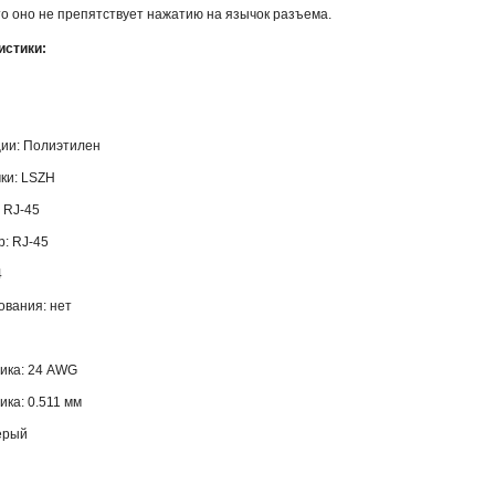
то оно не препятствует нажатию на язычок разъема.
истики:
ии: Полиэтилен
ки: LSZH
 RJ-45
: RJ-45
4
ования: нет
ика: 24 AWG
ка: 0.511 мм
ерый