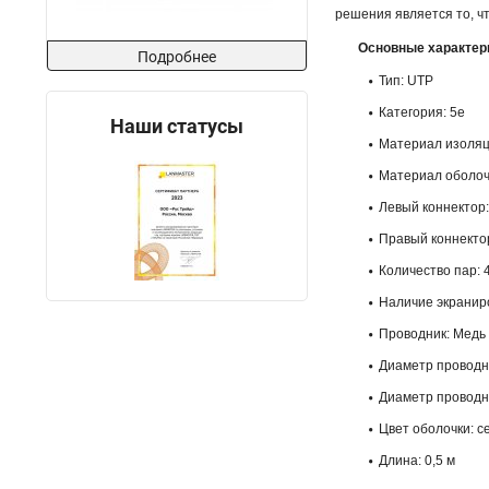
решения является то, ч
Основные характер
Подробнее
Тип: UTP
Категория: 5e
Наши статусы
Материал изоляц
Материал оболоч
Левый коннектор:
Правый коннектор
Количество пар: 
Наличие экранир
Проводник: Медь
Диаметр проводн
Диаметр проводни
Цвет оболочки: с
Длина: 0,5 м