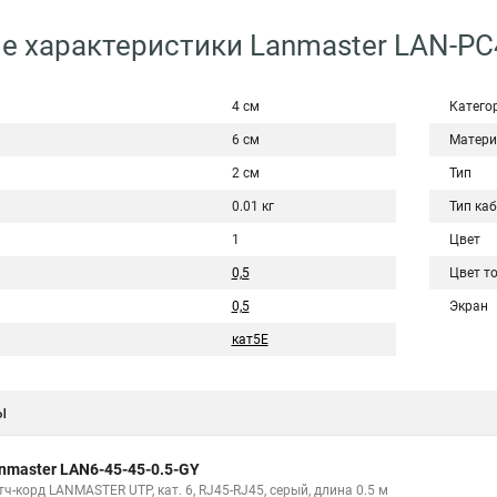
е характеристики Lanmaster LAN-PC
4 см
Катего
6 см
Матери
2 см
Тип
0.01 кг
Тип ка
1
Цвет
0,5
Цвет т
0,5
Экран
кат5Е
ы
nmaster LAN6-45-45-0.5-GY
ч-корд LANMASTER UTP, кат. 6, RJ45-RJ45, серый, длина 0.5 м