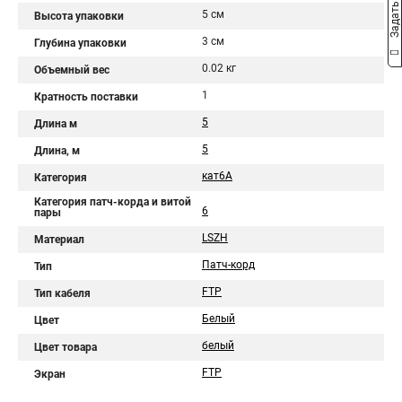
Задать вопрос
5 см
Высота упаковки
3 см
Глубина упаковки
0.02 кг
Объемный вес
1
Кратность поставки
5
Длина м
5
Длина, м
кат6A
Категория
Категория патч-корда и витой
6
пары
LSZH
Материал
Патч-корд
Тип
FTP
Тип кабеля
Белый
Цвет
белый
Цвет товара
FTP
Экран