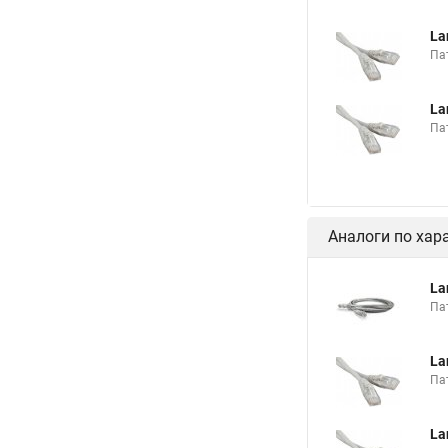
La
Пат
La
Пат
Аналоги по хар
La
Пат
La
Пат
La