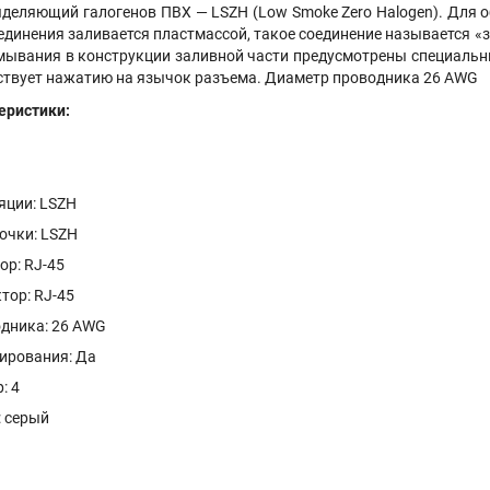
деляющий галогенов ПВХ — LSZH (Low Smoke Zero Halogen). Для о
оединения заливается пластмассой, такое соединение называется 
мывания в конструкции заливной части предусмотрены специальн
ятствует нажатию на язычок разъема. Диаметр проводника 26 AWG
еристики:
яции: LSZH
очки: LSZH
ор: RJ-45
тор: RJ-45
дника: 26 AWG
ирования: Да
: 4
: серый