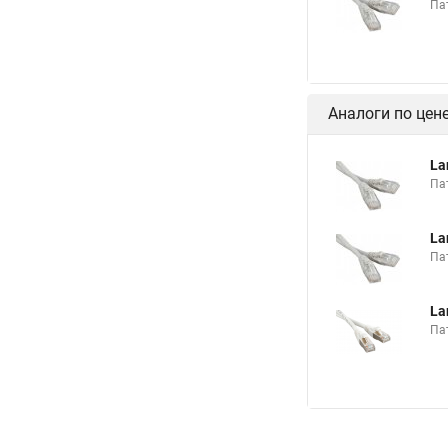
Пат
Аналоги по цен
La
Пат
La
Пат
La
Па