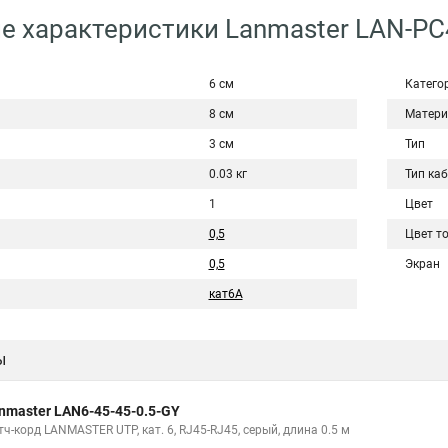
е характеристики Lanmaster LAN-PC
6 см
Катего
8 см
Матери
3 см
Тип
0.03 кг
Тип ка
1
Цвет
0,5
Цвет т
0,5
Экран
кат6A
ы
nmaster LAN6-45-45-0.5-GY
ч-корд LANMASTER UTP, кат. 6, RJ45-RJ45, серый, длина 0.5 м