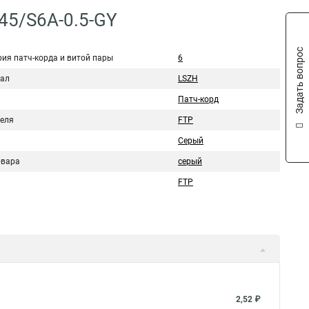
45/S6A-0.5-GY
Задать вопрос
рия патч-корда и витой пары
6
ал
LSZH
Патч-корд
беля
FTP
Серый
овара
серый
FTP
2,52 ₽