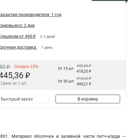
Гарантия производителя: 1 год
Самовывоз: 2 дня
Курьером от 490 ₽
2-3 дней
Срочная доставка:
1 день
445,36 ₽
,82 ₽
Скидка 25%
От 15 шт:
418,25 ₽
445,36 ₽
418,25 ₽
От 30 шт:
Цена за 1 шт.
409,21 ₽
Быстрый заказ
В корзину
1801. Материал оболочки и заливной части патч-корда —