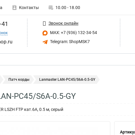
а
Контакты
10.00 - 18.00
-41
Звонок онлайн
MAX: +7 (936) 132-34-54
онок
op.ru
Telegram: ShopMSK7
Патч корды
Lanmaster LAN-PC45/S6A-0.5-GY
LAN-PC45/S6A-0.5-GY
 LSZH FTP кат.6A, 0.5 м, серый
Артику