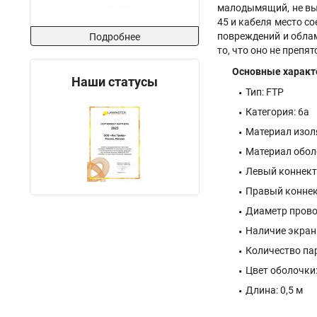
малодымящий, не вы
45 и кабеля место с
повреждений и обла
Подробнее
то, что оно не преп
Основные характ
Наши статусы
Тип: FTP
Категория: 6a
Материал изол
Материал обол
Левый коннект
Правый коннек
Диаметр прово
Наличие экран
Количество пар
Цвет оболочки
Длина: 0,5 м