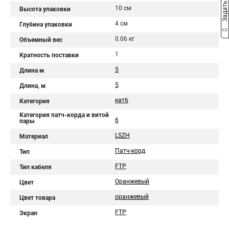
Задать вопрос
10 см
Высота упаковки
4 см
Глубина упаковки
0.06 кг
Объемный вес
1
Кратность поставки
5
Длина м
5
Длина, м
кат6
Категория
Категория патч-корда и витой
6
пары
LSZH
Материал
Патч-корд
Тип
FTP
Тип кабеля
Оранжевый
Цвет
оранжевый
Цвет товара
FTP
Экран