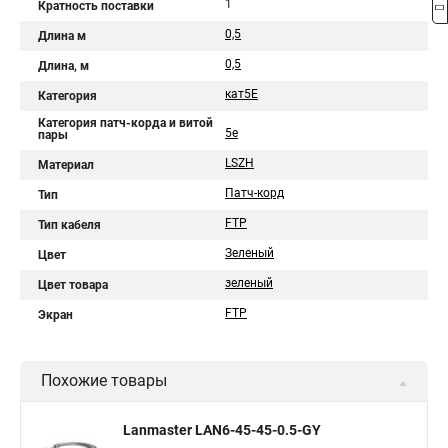
1
Кратность поставки
0,5
Длина м
0,5
Длина, м
кат5Е
Категория
Категория патч-корда и витой
5e
пары
LSZH
Материал
Патч-корд
Тип
FTP
Тип кабеля
Зеленый
Цвет
зеленый
Цвет товара
FTP
Экран
Похожие товары
Lanmaster LAN6-45-45-0.5-GY