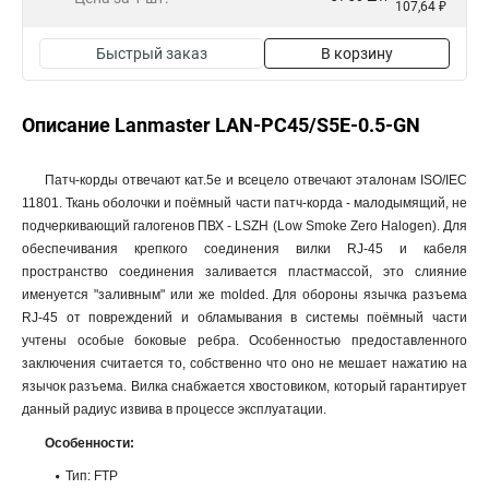
107,64 ₽
Быстрый заказ
В корзину
Описание Lanmaster LAN-PC45/S5E-0.5-GN
Патч-корды отвечают кат.5е и всецело отвечают эталонам ISO/IEC
11801. Ткань оболочки и поёмный части патч-корда - малодымящий, не
подчеркивающий галогенов ПВХ - LSZH (Low Smoke Zero Halogen). Для
обеспечивания крепкого соединения вилки RJ-45 и кабеля
пространство соединения заливается пластмассой, это слияние
именуется "заливным" или же molded. Для обороны язычка разъема
RJ-45 от повреждений и обламывания в системы поёмный части
учтены особые боковые ребра. Особенностью предоставленного
заключения считается то, собственно что оно не мешает нажатию на
язычок разъема. Вилка снабжается хвостовиком, который гарантирует
данный радиус извива в процессе эксплуатации.
Особенности:
Тип: FTP