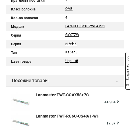
1
Кратность поставки
OM3
Класс волокна
4
Кол-во волокон
LAN-OFC-GYXTZW04M32
Модель
GYXTZW
Серия
нгА-HF
Серия
Кабель
Тип
Задать вопрос
Черный
Цвет товара
Похожие товары
Lanmaster TWT-COAX58+7C
416,04 ₽
Lanmaster TWT-RG6U-CS48/1-WH
17,57 ₽