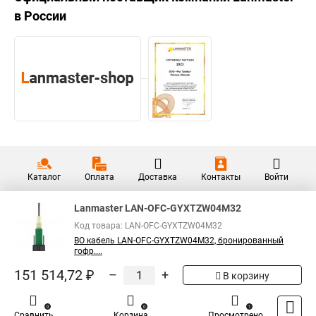
в России
Каталог
Оплата
Доставка
Контакты
Войти
Lanmaster LAN-OFC-GYXTZW04M32
Код товара: LAN-OFC-GYXTZW04M32
ВО кабель LAN-OFC-GYXTZW04M32, бронированный
гофр....
151 514,72 ₽
–
+
В корзину
0
0
1
Сравнить
Корзина
Просмотрено