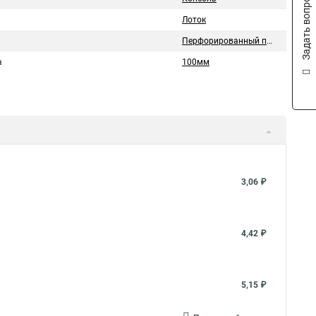
Задать вопрос
Лоток
Перфорированный профиль
а
100мм
3,06 ₽
4,42 ₽
5,15 ₽