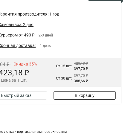
Гарантия производителя: 1 год
Самовывоз: 2 дня
Курьером от 490 ₽
2-3 дней
Срочная доставка:
1 день
423,18 ₽
,04 ₽
Скидка 35%
От 15 шт:
397,70 ₽
423,18 ₽
397,70 ₽
От 30 шт:
Цена за 1 шт.
388,66 ₽
Быстрый заказ
В корзину
е лотка к вертикальным поверхностям