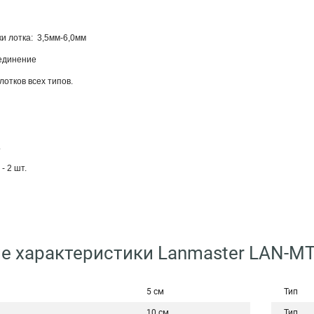
и лотка: 3,5мм-6,0мм
единение
отков всех типов.
.
- 2 шт.
е характеристики Lanmaster LAN-MT
5 см
Тип
10 см
Тип