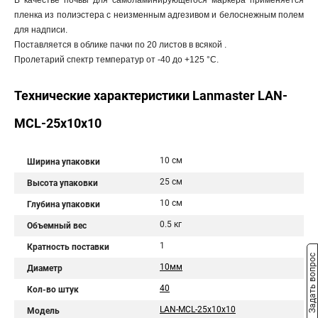
В качестве почвы для самоламинирующегося маркера применяется
пленка из полиэстера с неизменным адгезивом и белоснежным полем
для надписи.
Поставляется в облике пачки по 20 листов в всякой .
Пролетарий спектр температур от -40 до +125 °С.
Технические характеристики Lanmaster LAN-
MCL-25x10x10
10 см
Ширина упаковки
25 см
Высота упаковки
10 см
Глубина упаковки
0.5 кг
Объемный вес
1
Кратность поставки
Задать вопрос
10мм
Диаметр
40
Кол-во штук
LAN-MCL-25x10x10
Модель