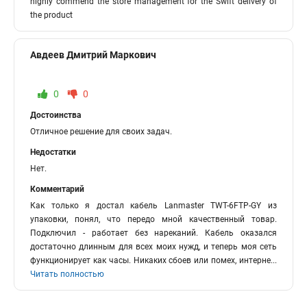
highly commend the store management for the Swift delivery of
the product
Авдеев Дмитрий Маркович
0
0
Достоинства
Отличное решение для своих задач.
Недостатки
Нет.
Комментарий
Как только я достал кабель Lanmaster TWT-6FTP-GY из
упаковки, понял, что передо мной качественный товар.
Подключил - работает без нареканий. Кабель оказался
достаточно длинным для всех моих нужд, и теперь моя сеть
функционирует как часы. Никаких сбоев или помех, интерне
...
Читать полностью