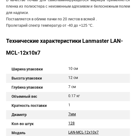
В качестве почвы для самоламинирующегося маркера применяется
пленка из полиэстера с неизменным адгезивом и белоснежным полем
для надписи.
Поставляется в облике пачки по 20 листов в всякой .
Пролетарий спектр температур от -40 до +125 °С.
Технические характеристики Lanmaster LAN-
MCL-12x10x7
10 см
Ширина упаковки
12 см
Высота упаковки
7 см
Глубина упаковки
0.17 кг
Объемный вес
1
Кратность поставки
7мм
Диаметр
128
Кол-во штук
LAN-MCL-12x10x7
Модель