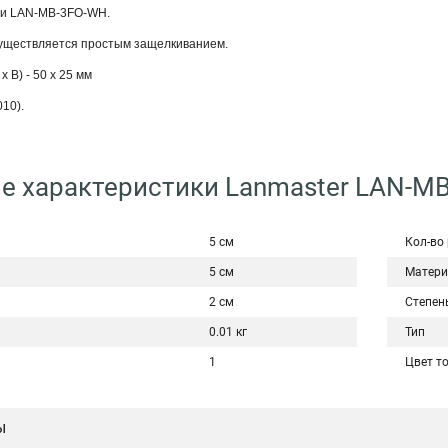
 и LAN-MB-3FO-WH.
существляется простым защелкиванием.
 В) - 50 х 25 мм
10).
е характеристики Lanmaster LAN-M
5 см
Кол-во 
5 см
Матери
2 см
Степен
0.01 кг
Тип
1
Цвет т
ы