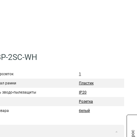
BP-2SC-WH
розеток
1
ал рамки
Пластик
ь зводо-пылезащиты
IP20
Розетка
овара
белый