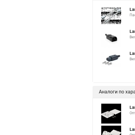
La
Па
La
Вил
La
Вил
Аналоги по хар
La
Оп
La