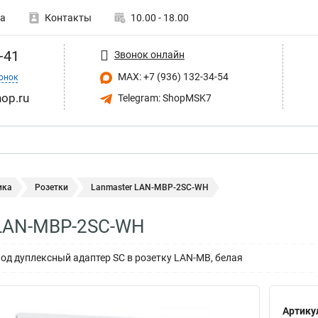
а
Контакты
10.00 - 18.00
-41
Звонок онлайн
MAX: +7 (936) 132-34-54
онок
op.ru
Telegram: ShopMSK7
ика
Розетки
Lanmaster LAN-MBP-2SC-WH
 LAN-MBP-2SC-WH
од дуплексный адаптер SC в розетку LAN-MB, белая
Артику