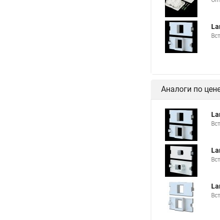
Оп
La
Вс
Аналоги по цен
La
Вс
La
Вс
La
Вс