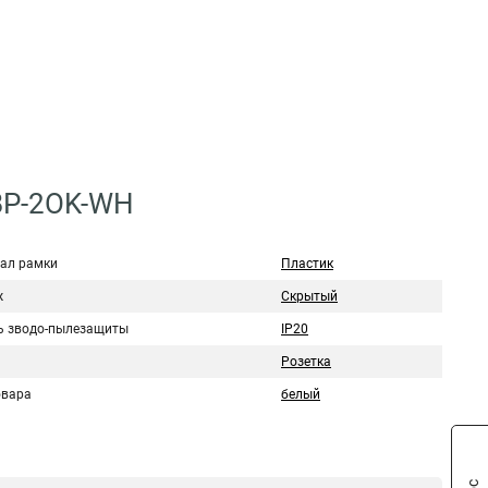
BP-2OK-WH
ал рамки
Пластик
ж
Скрытый
ь зводо-пылезащиты
IP20
Розетка
овара
белый