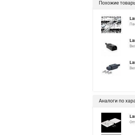
Похожие товар
La
Па
La
Вил
La
Вил
Аналоги по хар
La
Оп