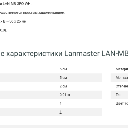
 и LAN-MB-3FO-WH.
существляется простым защелкиванием.
 В) - 50 х 25 мм
10).
е характеристики Lanmaster LAN-M
5 см
Матери
5 см
Монта
2 см
Степен
0.01 кг
Тип
1
Цвет т
1