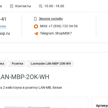
а
Контакты
10.00 - 18.00
-41
Звонок онлайн
MAX: +7 (936) 132-34-54
онок
op.ru
Telegram: ShopMSK7
ика
Розетки
Lanmaster LAN-MBP-2OK-WH
 LAN-MBP-2OK-WH
а 2 кейстоуна в розетку LAN-MB, белая
Артику