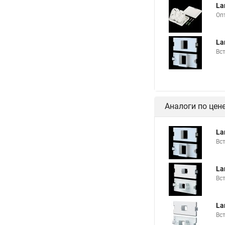
La
Оп
La
Вс
Аналоги по цен
La
Вс
La
Вс
La
Вс