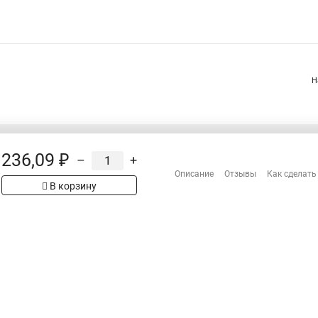
Н
236,09 ₽
–
+
Распродажа
Описание
Отзывы
Как сделать
Сотрудничество
рах на сайте имеет
В корзину
Гарантия
 проверяйте товар
Оплата
Доставка