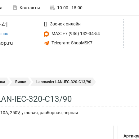
а
Контакты
10.00 - 18.00
-41
Звонок онлайн
MAX: +7 (936) 132-34-54
онок
op.ru
Telegram: ShopMSK7
ика
Вилки
Lanmaster LAN-IEC-320-C13/90
LAN-IEC-320-C13/90
 10A, 250V, угловая, разборная, черная
Артику