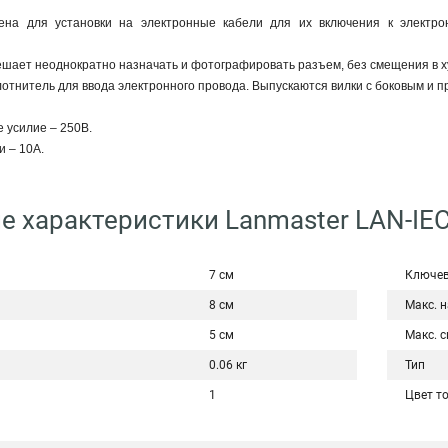
ена для установки на электронные кабели для их включения к электро
шает неоднократно назначать и фотографировать разъем, без смещения в х
отнитель для ввода электронного провода. Выпускаются вилки с боковым и 
 усилие – 250В.
и – 10A.
е характеристики Lanmaster LAN-IE
7 см
Ключев
8 см
Макс. н
5 см
Макс. с
0.06 кг
Тип
1
Цвет т