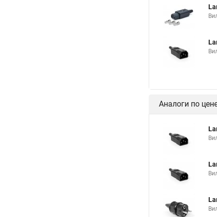
La
Вил
La
Вил
Аналоги по цен
La
Вил
La
Вил
La
Вил