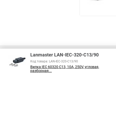
Lanmaster LAN-IEC-320-C13/90
Код товара: LAN-IEC-320-C13/90
Вилка IEC 60320 C13, 10A, 250V, угловая,
В соответствии с пунктом 2 статьи 437 ГК РФ, вся информация о това
разборная...
справочный характер и не является публичной офертой. При покупке
на наличие интересующих вас функций и характеристик.
Принимаем к оплате: