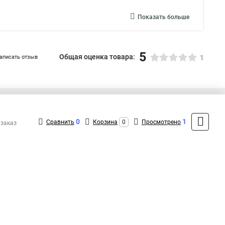
Показать больше
5
Общая оценка товара:
аписать отзыв
1
+7 (495) 432-41-41
Контакты
0
1
Сравнить
Корзина
0
Просмотрено
 заказ
MAX: +7 (936) 132-34-54
ShopMSK7
(Круглосуточно)
info@lanmaster-shop.ru
Форма обратной связи