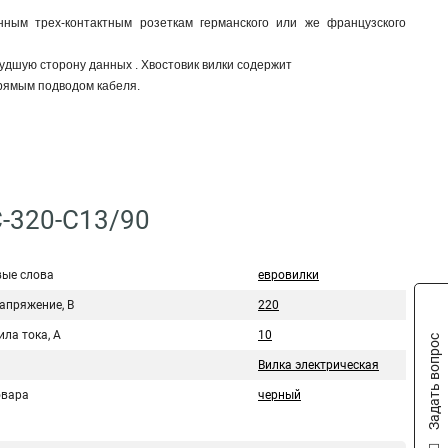
нным трех-контактным розеткам германского или же французского
удшую сторону данных . Хвостовик вилки содержит
прямым подводом кабеля.
C-320-C13/90
ые слова
евровилки
апряжение, В
220
ила тока, А
10
Задать вопрос
Вилка электрическая
овара
черный