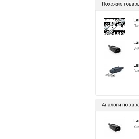
Похожие товар
La
Па
La
Вил
La
Вил
Аналоги по хар
La
Вил