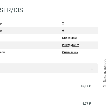
-STR/DIS
тр
2
тр
6
Кабелерез
Инструмент
беля
Оптический
Задать вопрос
16,17 ₽
5,77 ₽