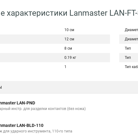
е характеристики Lanmaster LAN-FT
10 см
Диаме
12 см
Диаме
8 см
Тип
0.19 кг
Тип
1
Тип ка
ы
nmaster LAN-PND
арный инстр. для разделки контактов (без ножа)
nmaster LAN-BLD-110
ж для ударного инструмента, 110-го типа