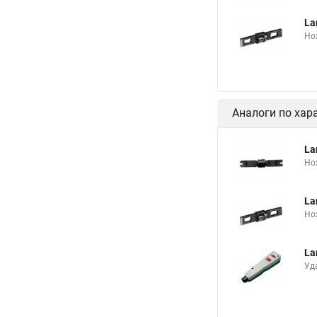
La
Но
Аналоги по хар
La
Но
La
Но
La
Уд