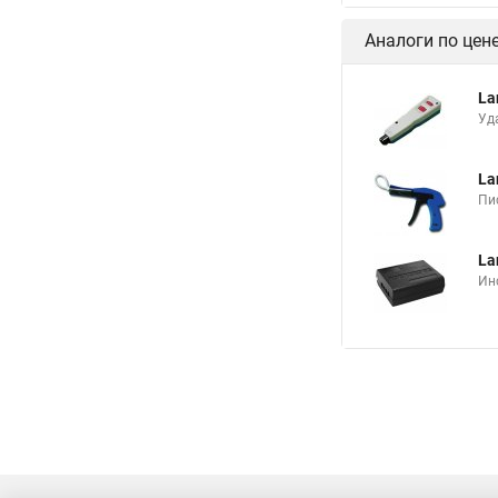
Аналоги по цен
La
Уд
La
Пи
La
Ин