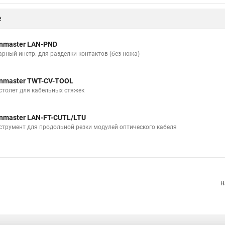
е
nmaster LAN-PND
арный инстр. для разделки контактов (без ножа)
nmaster TWT-CV-TOOL
столет для кабельных стяжек
nmaster LAN-FT-CUTL/LTU
струмент для продольной резки модулей оптического кабеля
Н