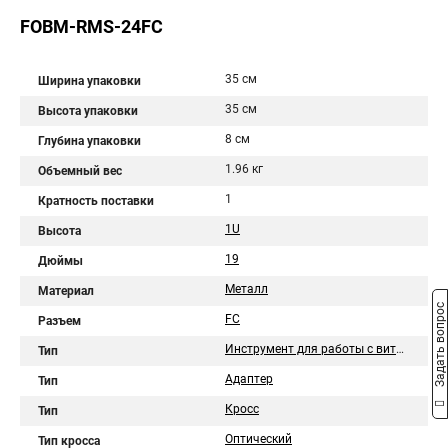
FOBM-RMS-24FC
35 см
Ширина упаковки
35 см
Высота упаковки
8 см
Глубина упаковки
1.96 кг
Объемный вес
1
Кратность поставки
1U
Высота
19
Дюймы
Металл
Материал
Задать вопрос
FC
Разъем
Инструмент для работы с витой парой
Тип
Адаптер
Тип
Кросс
Тип
Оптический
Тип кросса