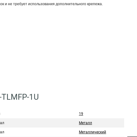
к и не требует использования дополнительного крепежа.
C-TLMFP-1U
ы
19
ал
Металл
ал
Металлический