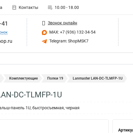
а
Контакты
10.00 - 18.00
-41
Звонок онлайн
MAX: +7 (936) 132-34-54
онок
op.ru
Telegram: ShopMSK7
Комплектующие
Полки 19
Lanmaster LAN-DC-TLMFP-1U
LAN-DC-TLMFP-1U
альш-панель 1U, быстросъемная, черная
Артику