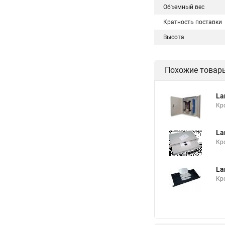
Объемный вес
Кратность поставки
Высота
Похожие товар
La
Кр
La
Кр
La
Кр