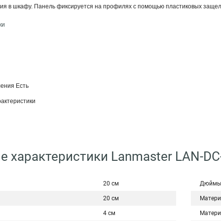
я в шкафу. Панель фиксируется на профилях с помощью пластиковых защело
ки
ления Есть
актеристики
е характеристики Lanmaster LAN-D
20 см
Дюйм
20 см
Матери
4 см
Матери