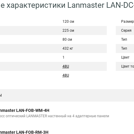
е характеристики Lanmaster LAN-D
120 см
Размер
225 см
Серия
80 см
Тип
432 кг
Тип
1
Цвет
48U
Цвет т
48U
ы
nmaster LAN-FOB-WM-4H
осс оптический LANMASTER настенный на 4 адаптерные панели
nmaster LAN-FOB-RM-3H