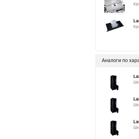
Кр
La
Кр
Аналоги по хар
La
Шк
La
Шк
La
Шк