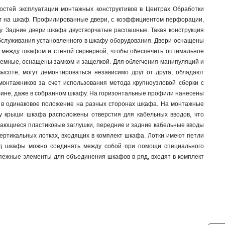
стей эксплуатации монтажных конструктивов в Центрах Обработки
 кг на шкаф. Профилированные двери, с коэффициентом перфорации,
. Задние двери шкафа двустворчатые распашные. Такая конструкция
 обслуживания установленного в шкафу оборудования. Двери оснащены
м между шкафом и стеной серверной, чтобы обеспечить оптимальное
ъемные, оснащены замком и защелкой. Для облегчения манипуляций и
соте, могут демонтироваться независимо друг от друга, обладают
онтажников за счет использования метода крупноузловой сборки с
ине, даже в собранном шкафу. На горизонтальные профили нанесены
и в одинаковое положение на разных сторонах шкафа. На монтажные
у крыши шкафа расположены отверстия для кабельных вводов, что
вающиеся пластиковые заглушки, передние и задние кабельные вводы
ртикальных лотках, входящих в комплект шкафа. Лотки имеют петли
яд шкафы можно соединять между собой при помощи специального
епежные элементы для объединения шкафов в ряд, входят в комплект