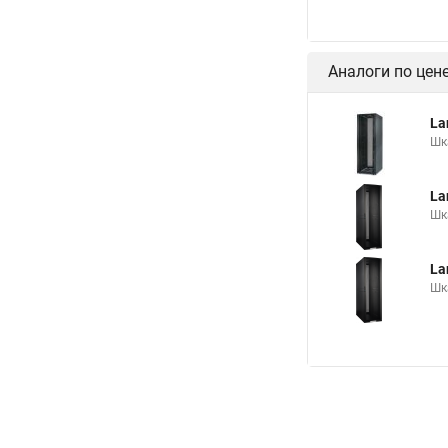
Аналоги по цен
La
Шк
La
Шк
La
Шк