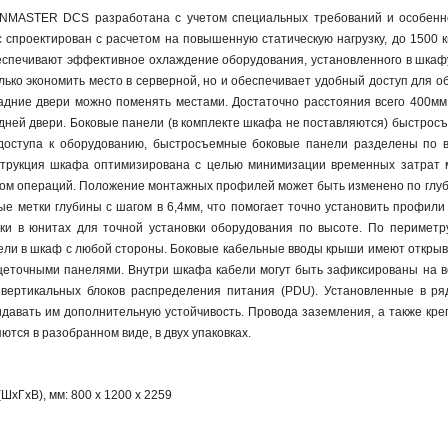
NMASTER DCS разработана с учетом специальных требований и особенно
с спроектирован с расчетом на повышенную статическую нагрузку, до 1500
печивают эффективное охлаждение оборудования, установленного в шкафу
лько экономить место в серверной, но и обеспечивает удобный доступ для
адние двери можно поменять местами. Достаточно расстояния всего 400м
дней двери. Боковые панели (в комплекте шкафа не поставляются) быстрос
доступа к оборудованию, быстросъемные боковые панели разделены по вы
трукция шкафа оптимизирована с целью минимизации временных затрат м
ом операций. Положение монтажных профилей может быть изменено по глуб
е метки глубины с шагом в 6,4мм, что помогает точно установить профил
и в юнитах для точной установки оборудования по высоте. По периметр
бели в шкаф с любой стороны. Боковые кабельные вводы крыши имеют откры
еточными панелями. Внутри шкафа кабели могут быть зафиксированы на ве
 вертикальных блоков распределения питания (PDU). Установленные в р
идавать им дополнительную устойчивость. Провода заземления, а также кр
тся в разобранном виде, в двух упаковках.
xГхВ), мм: 800 x 1200 x 2259