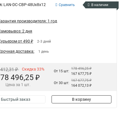
л:
LAN-DC-CBP-48Ux8x12
Сравнить
В наличии
Гарантия производителя: 1 год
Самовывоз: 2 дня
Курьером от 490 ₽
2-3 дней
Срочная доставка:
1 день
178 496,25 ₽
 412,31 ₽
Скидка 33%
От 15 шт:
167 677,75 ₽
78 496,25 ₽
167 677,75 ₽
От 30 шт:
Цена за 1 шт.
164 072,13 ₽
Быстрый заказ
В корзину