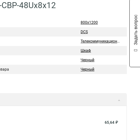
C-CBP-48Ux8x12
Задать вопрос
800x1200
DCS
Телекоммуникационный шкаф
Шкаф
Черный
овара
Черный
65,64 ₽