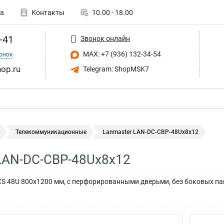
а
Контакты
10.00 - 18.00
-41
Звонок онлайн
MAX: +7 (936) 132-34-54
онок
op.ru
Telegram: ShopMSK7
Телекоммуникационные
Lanmaster LAN-DC-CBP-48Ux8x12
LAN-DC-CBP-48Ux8x12
 48U 800x1200 мм, с перфорированными дверьми, без боковых па