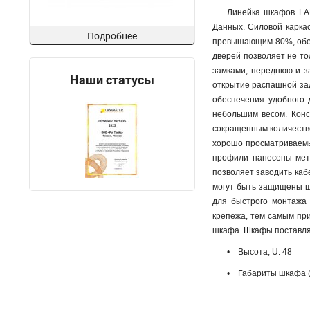
Линейка шкафов LA
Данных. Силовой карка
Подробнее
превышающим 80%, обес
дверей позволяет не то
замками, переднюю и з
Наши статусы
открытие распашной за
обеспечения удобного 
небольшим весом. Конс
сокращенным количеств
хорошо просматриваемы
профили нанесены метк
позволяет заводить ка
могут быть защищены щ
для быстрого монтажа
крепежа, тем самым пр
шкафа. Шкафы поставляю
• Высота, U: 48
• Габариты шкафа (Ш