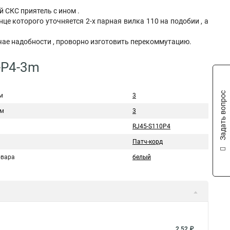
 СКС приятель с ином .
е которого уточняется 2-х парная вилка 110 на подобии , а
чае надобности , проворно изготовить перекоммутацию.
-P4-3m
Задать вопрос
м
3
 м
3
RJ45-S110P4
Патч-корд
овара
белый
2,52 ₽