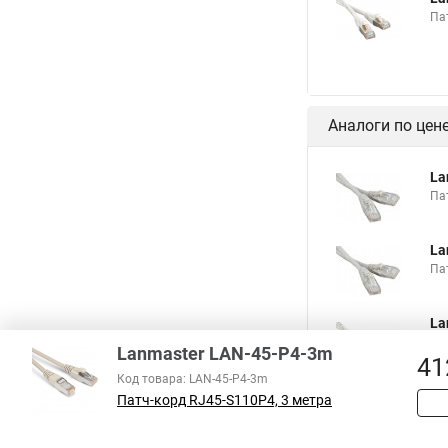
Па
Аналоги по цен
La
Пат
La
Пат
La
Па
Lanmaster LAN-45-P4-3m
41
Код товара: LAN-45-P4-3m
Патч-корд RJ45-S110P4, 3 метра