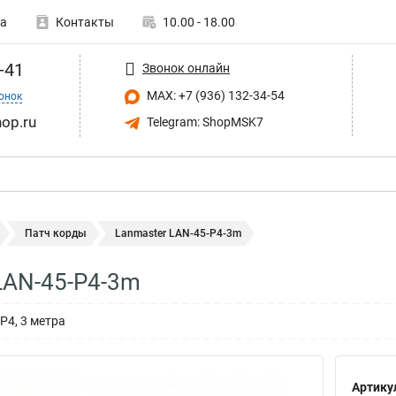
а
Контакты
10.00 - 18.00
-41
Звонок онлайн
MAX: +7 (936) 132-34-54
онок
op.ru
Telegram: ShopMSK7
Патч корды
Lanmaster LAN-45-P4-3m
LAN-45-P4-3m
P4, 3 метра
Артику