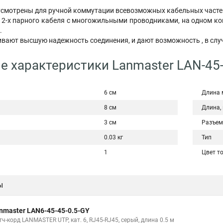
смотрены для ручной коммутации всевозможных кабельных частей
 2-х парного кабеля с многожильными проводниками, на одном конц
.
вают высшую надежность соединения, и дают возможность , в слу
е характеристики Lanmaster LAN-45
6 см
Длина 
8 см
Длина,
3 см
Разъем
0.03 кг
Тип
1
Цвет т
ы
nmaster LAN6-45-45-0.5-GY
ч-корд LANMASTER UTP, кат. 6, RJ45-RJ45, серый, длина 0.5 м