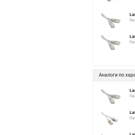
La
Пат
La
Пат
Аналоги по хар
La
Пат
La
Па
La