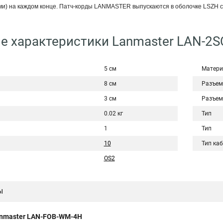
ми) на каждом конце. Патч-корды LANMASTER выпускаются в оболочке LSZH 
е характеристики Lanmaster LAN-2S
5 см
Матери
8 см
Разъем
3 см
Разъем
0.02 кг
Тип
1
Тип
10
Тип ка
OS2
ы
nmaster LAN-FOB-WM-4H