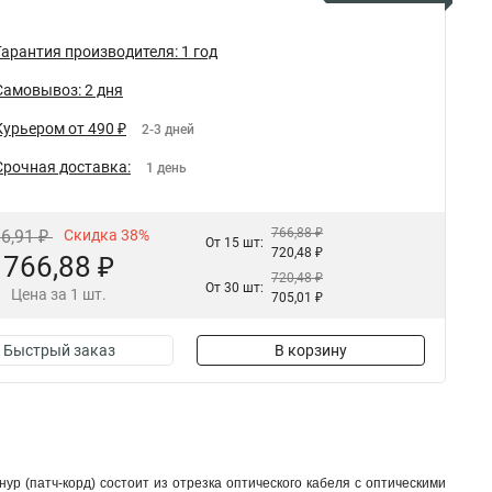
Гарантия производителя: 1 год
Самовывоз: 2 дня
Курьером от 490 ₽
2-3 дней
Срочная доставка:
1 день
766,88 ₽
36,91 ₽
Скидка 38%
От 15 шт:
720,48 ₽
766,88 ₽
720,48 ₽
От 30 шт:
Цена за 1 шт.
705,01 ₽
Быстрый заказ
В корзину
 (патч-корд) состоит из отрезка оптического кабеля с оптическими