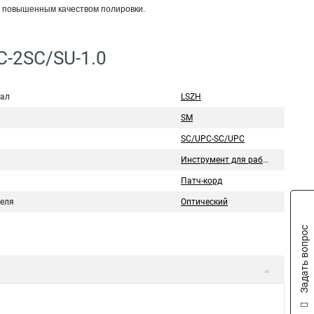
с повышенным качеством полировки.
C-2SC/SU-1.0
ал
LSZH
SM
SC/UPC-SC/UPC
Инструмент для работы с витой парой
Патч-корд
беля
Оптический
Задать вопрос