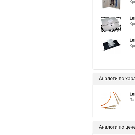
Кр
La
Кр
La
Кр
Аналоги по хар
La
Па
Аналоги по цен