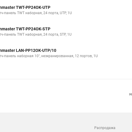
nmaster TWT-PP24OK-UTP
тч-панель TWT наборная, 24 порта, UTP, 1U
nmaster TWT-PP24OK-STP
тч-панель TWT наборная, 24 порта, STP, 1U
nmaster LAN-PP12OK-UTP/10
тч-панель наборная 10", неэкранированная, 12 портов, 1U
Н
Распродажа