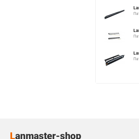
La
Па
La
Па
La
Па