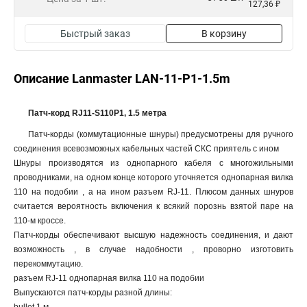
127,36 ₽
Быстрый заказ
В корзину
Описание Lanmaster LAN-11-P1-1.5m
Патч-корд RJ11-S110P1, 1.5 метра
Патч-корды (коммутационные шнуры) предусмотрены для ручного
соединения всевозможных кабельных частей СКС приятель с ином
Шнуры производятся из однопарного кабеля с многожильными
проводниками, на одном конце которого уточняется однопарная вилка
110 на подобии , а на ином разъем RJ-11. Плюсом данных шнуров
считается вероятность включения к всякий порознь взятой паре на
110-м кроссе.
Патч-корды обеспечивают высшую надежность соединения, и дают
возможность , в случае надобности , проворно изготовить
перекоммутацию.
разъем RJ-11 однопарная вилка 110 на подобии
Выпускаются патч-корды разной длины: