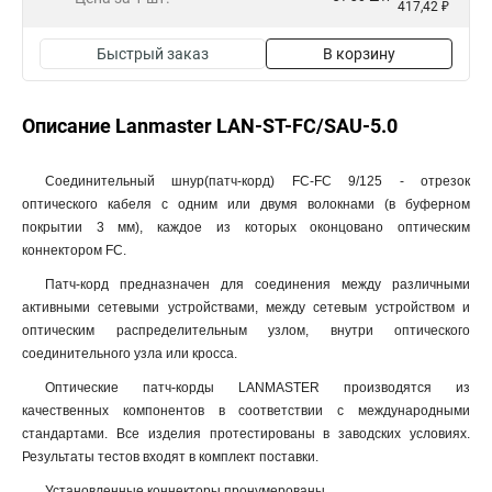
417,42 ₽
Быстрый заказ
В корзину
Описание Lanmaster LAN-ST-FC/SAU-5.0
Соединительный шнур(патч-корд) FC-FC 9/125 - отрезок
оптического кабеля c одним или двумя волокнами (в буферном
покрытии 3 мм), каждое из которых оконцовано оптическим
коннектором FC.
Патч-корд предназначен для соединения между различными
активными сетевыми устройствами, между сетевым устройством и
оптическим распределительным узлом, внутри оптического
соединительного узла или кросса.
Оптические патч-корды LANMASTER производятся из
качественных компонентов в соответствии с международными
стандартами. Все изделия протестированы в заводских условиях.
Результаты тестов входят в комплект поставки.
Установленные коннекторы пронумерованы.