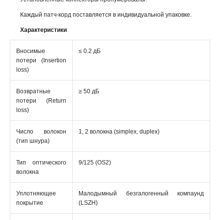
Каждый патч-корд поставляется в индивидуальной упаковке.
Характеристики
Вносимые
≤ 0.2 дБ
потери (Insertion
loss)
Возвратные
≥ 50 дБ
потери (Return
loss)
Число волокон
1, 2 волокна (simplex, duplex)
(тип шнура)
Тип оптического
9/125 (ОS2)
волокна
Уплотняющее
Малодымный безгалогенный компаунд
покрытие
(LSZH)