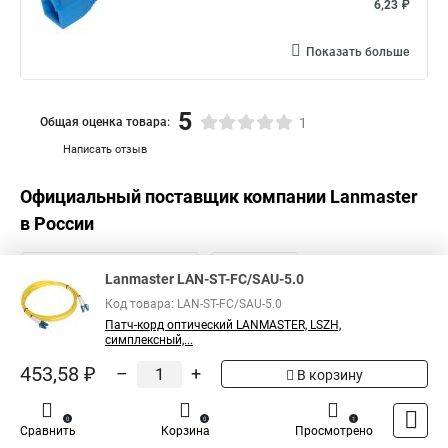
6,23 ₽
Показать больше
5
Общая оценка товара:
1
Написать отзыв
Официальный поставщик компании
Lanmaster
в России
Lanmaster LAN-ST-FC/SAU-5.0
Код товара: LAN-ST-FC/SAU-5.0
Патч-корд оптический LANMASTER, LSZH,
симплексный,...
453,58 ₽
–
+
В корзину
0
0
1
Сравнить
Корзина
Просмотрено