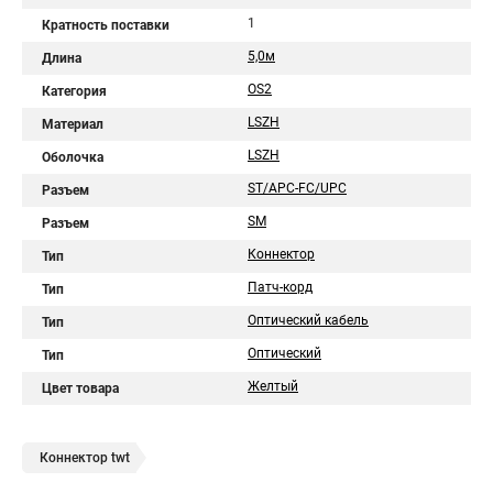
1
Кратность поставки
5,0м
Длина
OS2
Категория
LSZH
Материал
LSZH
Оболочка
ST/APC-FC/UPC
Разъем
SM
Разъем
Коннектор
Тип
Патч-корд
Тип
Оптический кабель
Тип
Оптический
Тип
Желтый
Цвет товара
Коннектор twt