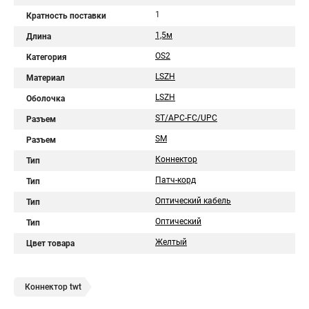
1
Кратность поставки
1,5м
Длина
OS2
Категория
LSZH
Материал
LSZH
Оболочка
ST/APC-FC/UPC
Разъем
SM
Разъем
Коннектор
Тип
Патч-корд
Тип
Оптический кабель
Тип
Оптический
Тип
Желтый
Цвет товара
Коннектор twt