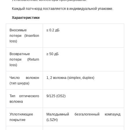
Каждый патч-корд поставляется в индивидуальной упаковке.
Характеристики
Вносимые
≤ 0.2 дБ
потери (Insertion
loss)
Возвратные
≥ 50 дБ
потери (Return
loss)
Число волокон
1, 2 волокна (simplex, duplex)
(тип шнура)
Тип оптического
9/125 (ОS2)
волокна
Уплотняющее
Малодымный безгалогенный компаунд
покрытие
(LSZH)