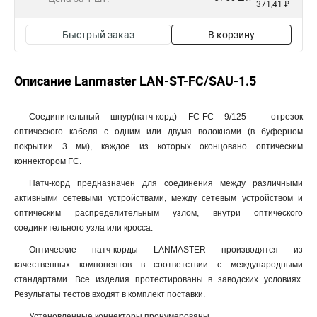
371,41 ₽
Быстрый заказ
В корзину
Описание Lanmaster LAN-ST-FC/SAU-1.5
Соединительный шнур(патч-корд) FC-FC 9/125 - отрезок
оптического кабеля c одним или двумя волокнами (в буферном
покрытии 3 мм), каждое из которых оконцовано оптическим
коннектором FC.
Патч-корд предназначен для соединения между различными
активными сетевыми устройствами, между сетевым устройством и
оптическим распределительным узлом, внутри оптического
соединительного узла или кросса.
Оптические патч-корды LANMASTER производятся из
качественных компонентов в соответствии с международными
стандартами. Все изделия протестированы в заводских условиях.
Результаты тестов входят в комплект поставки.
Установленные коннекторы пронумерованы.