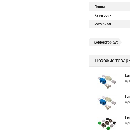
Длина
Категория
Материал
Коннектор twt
Похожие товар
La
Ад
La
Ад
La
Ад