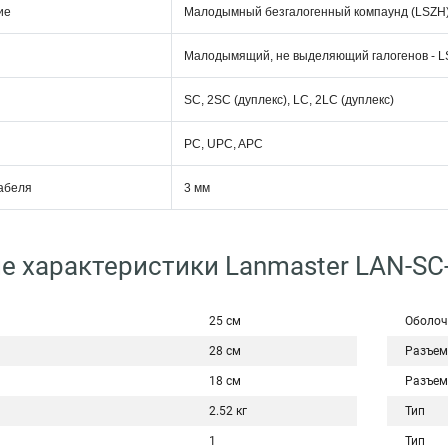
ие
Малодымный безгалогенный компаунд (LSZH
Малодымящий, не выделяющий галогенов - L
SC, 2SC (дуплекс), LC, 2LC (дуплекс)
PC, UPC, APC
абеля
3 мм
е характеристики Lanmaster LAN-SC
25 см
Оболоч
28 см
Разъем
18 см
Разъем
2.52 кг
Тип
1
Тип