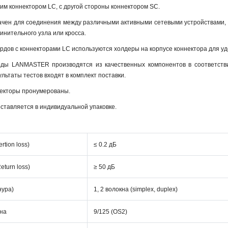
им коннектором LC, с другой стороны коннектором SC.
ачен для соединения между различными активными сетевыми устройствами, 
инительного узла или кросса.
ордов с коннекторами LC используются холдеры на корпусе коннектора для у
орды LANMASTER производятся из качественных компонентов в соответств
ультаты тестов входят в комплект поставки.
екторы пронумерованы.
ставляется в индивидуальной упаковке.
tion loss)
≤ 0.2 дБ
turn loss)
≥ 50 дБ
нура)
1, 2 волокна (simplex, duplex)
кна
9/125 (ОS2)