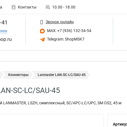
а
Контакты
10.00 - 18.00
-41
Звонок онлайн
MAX: +7 (936) 132-34-54
онок
op.ru
Telegram: ShopMSK7
Коннекторы
Lanmaster LAN-SC-LC/SAU-45
LAN-SC-LC/SAU-45
й LANMASTER, LSZH, симплексный, SC/APC-LC/UPC, SM OS2, 45 м
Артику