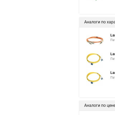
Аналоги по хар
La
Па
La
Па
La
Па
Аналоги по цен