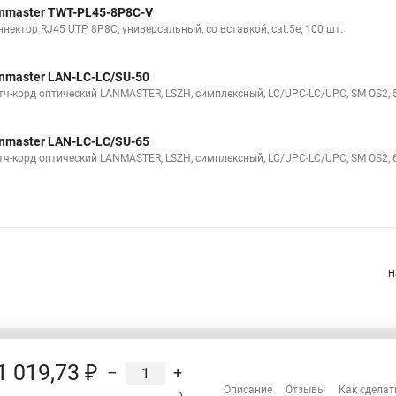
nmaster TWT-PL45-8P8C-V
нектор RJ45 UTP 8P8C, универсальный, со вставкой, cat.5e, 100 шт.
nmaster LAN-LC-LC/SU-50
тч-корд оптический LANMASTER, LSZH, симплексный, LC/UPC-LC/UPC, SM OS2, 
nmaster LAN-LC-LC/SU-65
тч-корд оптический LANMASTER, LSZH, симплексный, LC/UPC-LC/UPC, SM OS2, 
Н
1 019,73 ₽
–
+
Распродажа
Описание
Отзывы
Как сделат
Сотрудничество