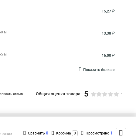
15,27 ₽
50 м
13,38 ₽
65 м
16,00 ₽
Показать больше
5
Общая оценка товара:
аписать отзыв
1
+7 (495) 432-41-41
Контакты
0
1
Сравнить
Корзина
0
Просмотрено
ь заказ