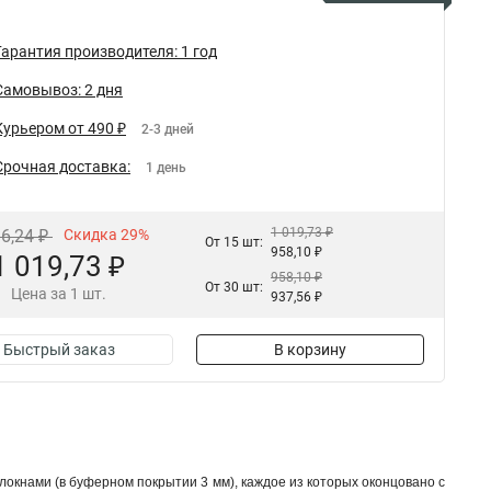
Гарантия производителя: 1 год
Самовывоз: 2 дня
Курьером от 490 ₽
2-3 дней
Срочная доставка:
1 день
1 019,73 ₽
36,24 ₽
Скидка 29%
От 15 шт:
958,10 ₽
1 019,73 ₽
958,10 ₽
От 30 шт:
Цена за 1 шт.
937,56 ₽
Быстрый заказ
В корзину
локнами (в буферном покрытии 3 мм), каждое из которых оконцовано с