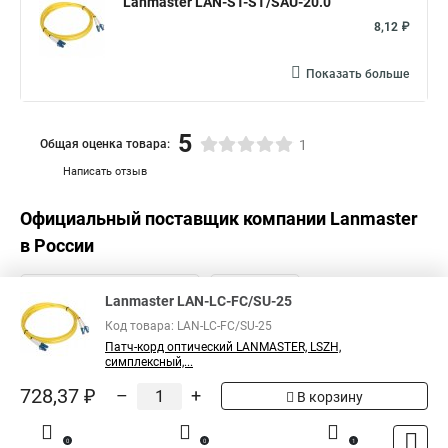
Lanmaster LAN-ST-ST/SAU-20.0
8,12 ₽
Показать больше
5
Общая оценка товара:
1
Написать отзыв
Официальный поставщик компании
Lanmaster
в России
Lanmaster LAN-LC-FC/SU-25
Код товара: LAN-LC-FC/SU-25
Патч-корд оптический LANMASTER, LSZH,
симплексный,...
728,37 ₽
–
+
В корзину
0
0
1