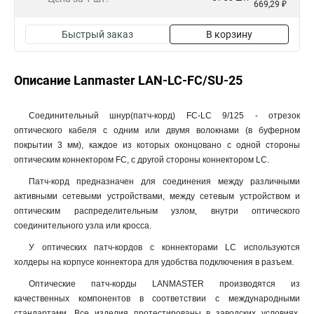
669,29 ₽
Быстрый заказ
В корзину
Описание Lanmaster LAN-LC-FC/SU-25
Соединительный шнур(патч-корд) FC-LC 9/125 - отрезок
оптического кабеля c одним или двумя волокнами (в буферном
покрытии 3 мм), каждое из которых оконцовано с одной стороны
оптическим коннектором FC, с другой стороны коннектором LC.
Патч-корд предназначен для соединения между различными
активными сетевыми устройствами, между сетевым устройством и
оптическим распределительным узлом, внутри оптического
соединительного узла или кросса.
У оптических патч-кордов с коннекторами LC используются
холдеры на корпусе коннектора для удобства подключения в разъем.
Оптические патч-корды LANMASTER производятся из
качественных компонентов в соответствии с международными
стандартами. Все изделия протестированы в заводских условиях.