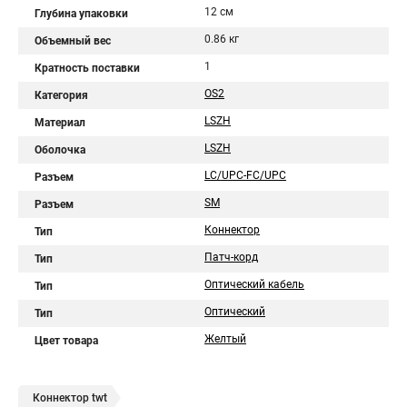
12 см
Глубина упаковки
0.86 кг
Объемный вес
1
Кратность поставки
OS2
Категория
LSZH
Материал
LSZH
Оболочка
LC/UPC-FC/UPC
Разъем
SM
Разъем
Коннектор
Тип
Патч-корд
Тип
Оптический кабель
Тип
Оптический
Тип
Желтый
Цвет товара
Коннектор twt