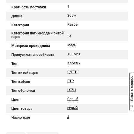
1
Кратность поставки
305м
Длина
Кат5е
Категория
Категория патч-корда и витой
5e
пары
Медь
Материал проводника
100Mhz
Пропускная способность
Кабель
Тип
F/FTP
Тип витой пары
Задать вопрос
FTP
Тип кабеля
LSZH
Тип оболочки
Серый
Цвет
серый
Цвет товара
4
Число жил