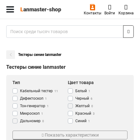
Контакты
Войти
Корзина
Тестеры синие lanmaster
Тестеры синие lanmaster
Тип
Цвет товара
Кабельный тестер
Белый
11
1
Дефектоскоп
Черный
1
6
Тон-генератор
Желтый
1
0
Микроскоп
Красный
1
3
Дальномер
Синий
0
1
Щуп
Разъем
Диаметр
1
Показать характеристики
Набор тестирующих
USB
7
0
0