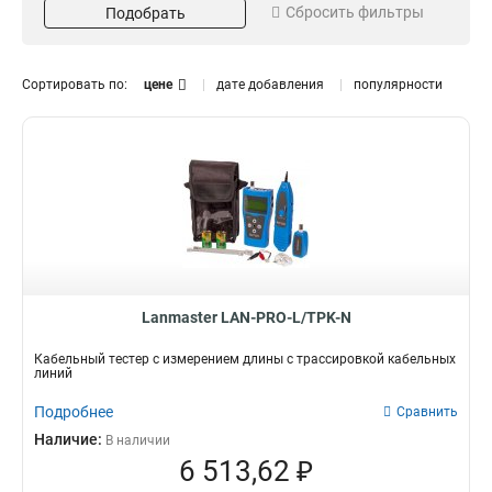
инструментов
Сбросить фильтры
1
Подобрать
FC/SC/ST
2
0
0
Трудящиеся длины волн
Дальность измерений
850/1300/1310/1550
до 70м
0
0
Сортировать по:
цене
дате добавления
популярности
Модель
Измерение POE
TPK-50
Да
0
3
TST-200
1
Тип измерительного
прибора
Рефлектометр
1
Оптический
1
Универсальный
0
Телефонный
Lanmaster LAN-PRO-L/TPK-N
0
Лазерный
0
Кабельный тестер с измерением длины с трассировкой кабельных
Визуальный
1
линий
Подробнее
Сравнить
Наличие:
В наличии
6 513,62 ₽