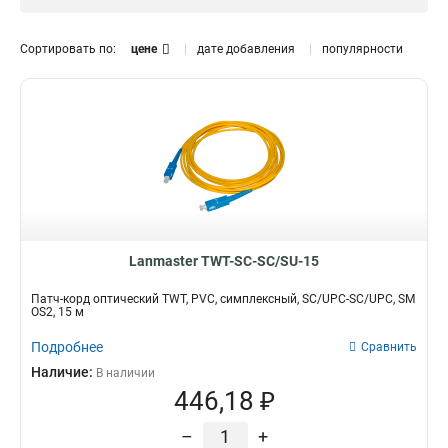
15
150
1765
Simplex
565
20
149
Сортировать по:
цене
дате добавления
популярности
25
0
30
0
50
0
100
0
Lanmaster TWT-SC-SC/SU-15
Патч-корд оптический TWT, PVC, симплексный, SC/UPC-SC/UPC, SM
OS2, 15 м
Подробнее
Сравнить
Наличие:
В наличии
446,18 ₽
–
+