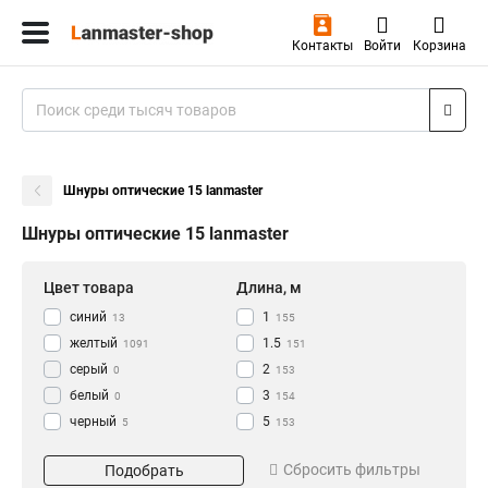
Контакты
Войти
Корзина
Шнуры оптические 15 lanmaster
Шнуры оптические 15 lanmaster
Цвет товара
Длина, м
синий
1
13
155
желтый
1.5
1091
151
серый
2
0
153
белый
3
0
154
черный
5
5
153
красный
7
Ключевые слова
Тип
4
169
Сбросить фильтры
Подобрать
зеленый
10
10
151
Duplex
Оптический аудио-кабель
1196