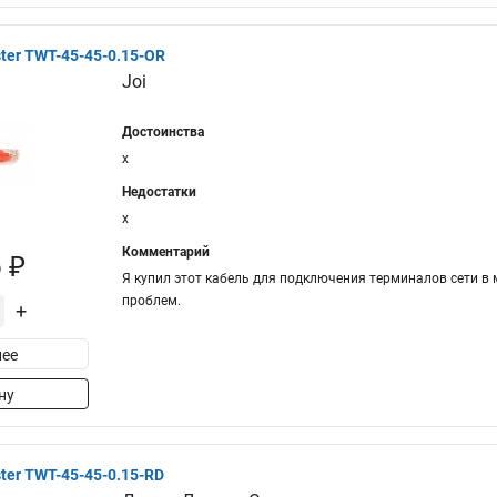
er TWT-45-45-0.15-OR
Joi
Достоинства
x
Недостатки
x
Комментарий
 ₽
Я купил этот кабель для подключения терминалов сети в 
проблем.
+
ее
ну
er TWT-45-45-0.15-RD