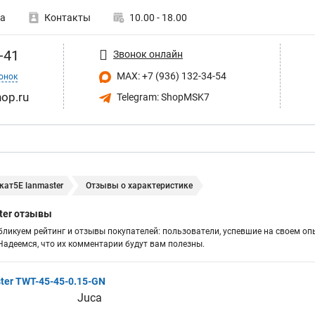
а
Контакты
10.00 - 18.00
-41
Звонок онлайн
MAX: +7 (936) 132-34-54
онок
op.ru
Telegram: ShopMSK7
ат5Е lanmaster
Отзывы о характеристике
ter отзывы
бликуем рейтинг и отзывы покупателей: пользователи, успевшие на своем оп
адеемся, что их комментарии будут вам полезны.
er TWT-45-45-0.15-GN
Juca