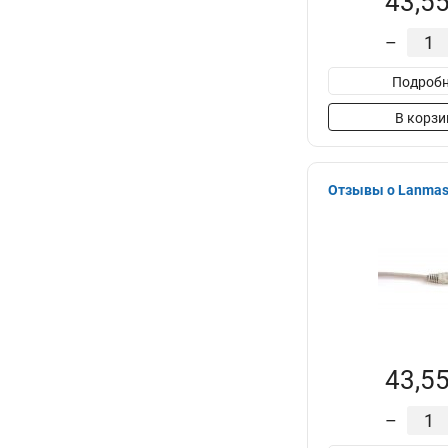
43,55
–
Подробн
В корзи
Отзывы о Lanmast
43,55
–