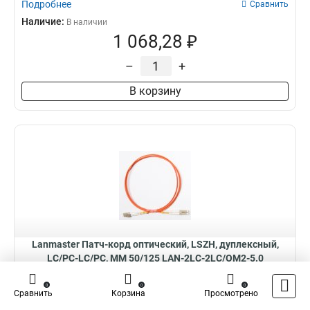
Подробнее
Сравнить
Наличие:
В наличии
1 068,28 ₽
–
+
В корзину
Lanmaster Патч-корд оптический, LSZH, дуплексный,
LC/PC-LC/PC, MM 50/125 LAN-2LC-2LC/OM2-5.0
Патч-корд оптический LANMASTER, LSZH, дуплексный, LC/PC-LC/PC,
MM 50/125, 5.0 м
0
0
0
Сравнить
Корзина
Просмотрено