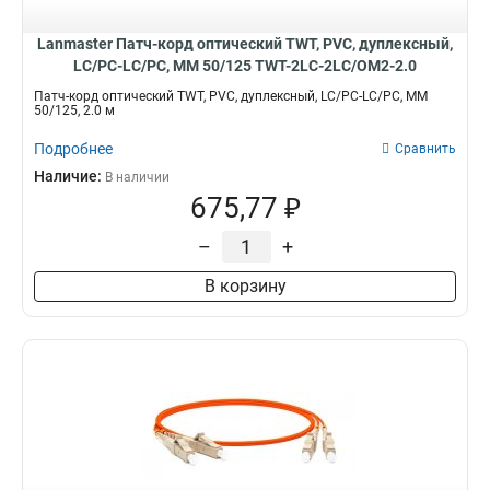
FC/PC-FC/PC
40
LC/PC-SC/PC
40
Lanmaster Патч-корд оптический TWT, PVC, дуплексный,
LC/APC-FC/UPC
40
LC/PC-LC/PC, MM 50/125 TWT-2LC-2LC/OM2-2.0
FC/APC-LC/UPC
40
Патч-корд оптический TWT, PVC, дуплексный, LC/PC-LC/PC, MM
50/125, 2.0 м
LC/UPC-SC/UPC
40
SC/UPC-FC/UPC
40
Подробнее
Сравнить
LC/PC-FC/PC
41
Наличие:
В наличии
LC/PC-LC/PC
50
675,77 ₽
SM
1281
–
+
В корзину