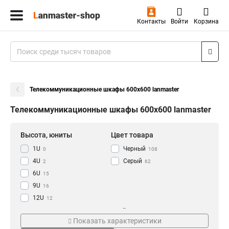
Контакты
Войти
Корзина
Телекоммуникационные шкафы 600x600 lanmaster
Телекоммуникационные шкафы 600x600 lanmaster
Высота, юниты
Цвет товара
1U
Черный
0
108
4U
Серый
2
62
6U
15
9U
16
12U
12
15U
Тип
Дюймы
13
Показать характеристики
18U
20
Телекоммуникационный
19
64